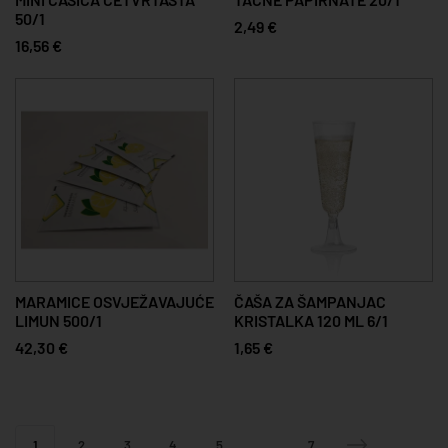
50/1
2,49 €
16,56 €
MARAMICE OSVJEŽAVAJUĆE
ČAŠA ZA ŠAMPANJAC
LIMUN 500/1
KRISTALKA 120 ML 6/1
42,30 €
1,65 €
1
2
3
4
5
...
7