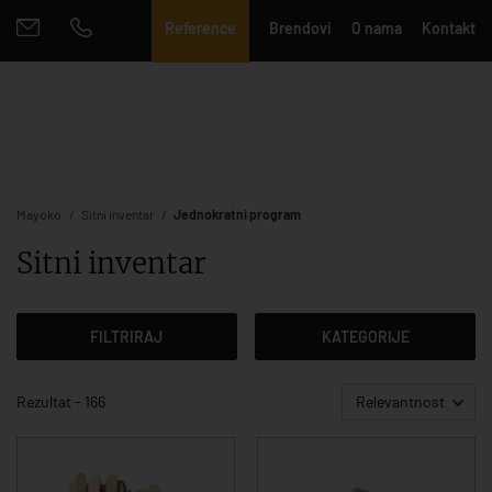
Reference
Brendovi
O nama
Kontakt
Mayoko
Sitni inventar
Jednokratni program
Sitni inventar
FILTRIRAJ
KATEGORIJE
Rezultat - 166
Relevantnost