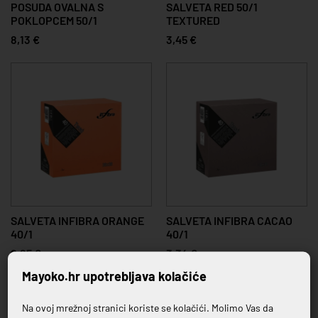
POSUDA OVALNA S
SALVETA RED 50/1
POKLOPCEM 50/1
TEXTURED
8,13 €
3,45 €
SALVETA INFIBRA ORANGE
SALVETA INFIBRA CACAO
40/1
40/1
2,85 €
3,34 €
Mayoko.hr upotrebljava kolačiće
Na ovoj mrežnoj stranici koriste se kolačići. Molimo Vas da