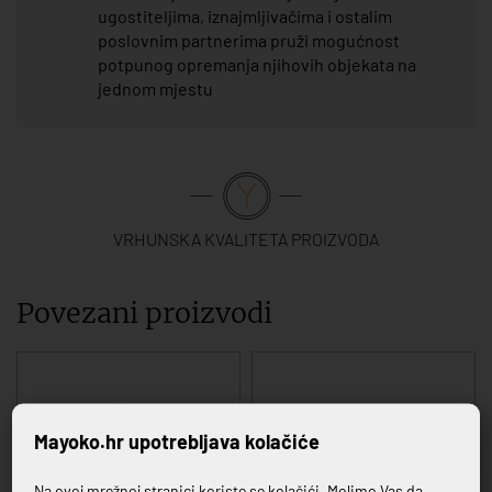
ugostiteljima, iznajmljivačima i ostalim
poslovnim partnerima pruži mogućnost
potpunog opremanja njihovih objekata na
jednom mjestu
VRHUNSKA KVALITETA PROIZVODA
Povezani proizvodi
Mayoko.hr upotrebljava kolačiće
Na ovoj mrežnoj stranici koriste se kolačići. Molimo Vas da