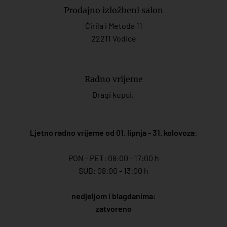
Prodajno izložbeni salon
Ćirila i Metoda 11
22211 Vodice
Radno vrijeme
Dragi kupci,
Ljetno radno vrijeme od 01. lipnja - 31. kolovoza
:
PON - PET: 08:00 - 17:00 h
SUB: 08:00 - 13:00 h
nedjeljom i blagdanima:
zatvoreno