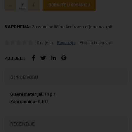
DODAJTE U KOŠARICU
kom
NAPOMENA:
Za veće količine kreiramo cijene na upit
0 ocjena
Recenzije
Pitanja i odgovori
PODIJELI:
O PROIZVODU
Glavni materijal:
Papir
Zapremnina:
0,10 L
RECENZIJE