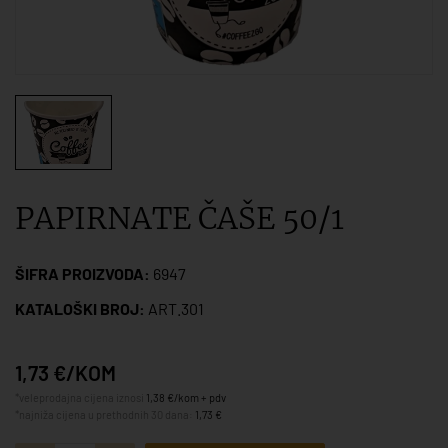
PAPIRNATE ČAŠE 50/1
ŠIFRA PROIZVODA:
6947
KATALOŠKI BROJ:
ART.301
1,73 €/KOM
*veleprodajna cijena iznosi
1,38 €/kom + pdv
*najniža cijena u prethodnih 30 dana:
1,73 €