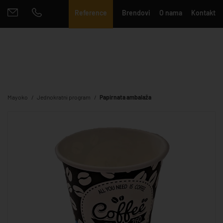
Reference
Brendovi
O nama
Kontakt
Mayoko
Jednokratni program
Papirnata ambalaža