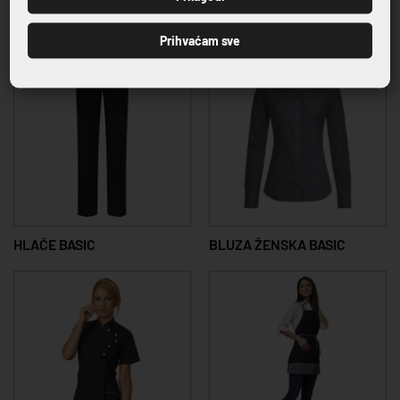
23,04 €
40,46 €
Prihvaćam sve
HLAČE BASIC
BLUZA ŽENSKA BASIC