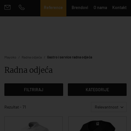
Reference
Brendovi
O nama
Kontakt
Mayoko
Radna odjeća
Gastro i service radna odjeća
Radna odjeća
FILTRIRAJ
KATEGORIJE
Rezultat - 71
Relevantnost