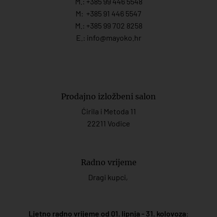
M.:
+385 99 446 5548
M:
+385 91 446 554
7
M.:
+385 99 702 8258
E.:
info@mayoko.
hr
Prodajno izložbeni salon
Ćirila i Metoda 11
22211 Vodice
Radno vrijeme
Dragi kupci,
Ljetno radno vrijeme od 01. lipnja - 31. kolovoza
: