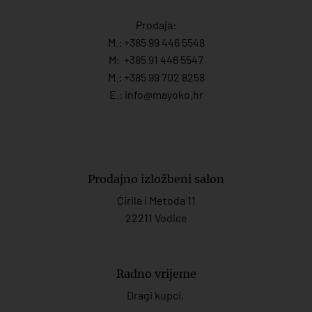
Prodaja:
M.:
+385 99 446 5548
M:
+385 91 446 554
7
M.:
+385 99 702 8258
E.:
info@mayoko.
hr
Prodajno izložbeni salon
Ćirila i Metoda 11
22211 Vodice
Radno vrijeme
Dragi kupci,