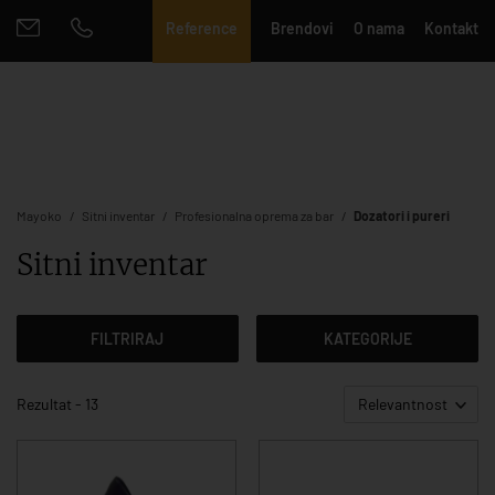
Reference
Brendovi
O nama
Kontakt
Mayoko
Sitni inventar
Profesionalna oprema za bar
Dozatori i pureri
Sitni inventar
FILTRIRAJ
KATEGORIJE
Rezultat - 13
Relevantnost