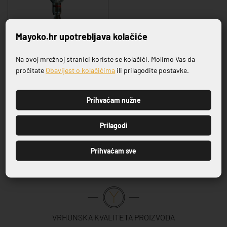
Mayoko.hr upotrebljava kolačiće
Na ovoj mrežnoj stranici koriste se kolačići. Molimo Vas da
DOZATOR SREBRNI BEZ
Prijavite se na naš newsletter
NOSAČA
pročitate
Obavijest o kolačićima
ili prilagodite postavke.
29,60 €
Prihvaćam nužne
PRIJAVI SE
Prilagodi
1
Prihvaćam sve
VRHUNSKA KVALITETA PROIZVODA