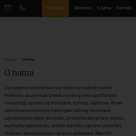
Reference
Brendovi
O nama
Kontakt
Mayoko
O nama
O nama
Zastupamo renomirane europske brendove visoke
kvalitete, a u ponudi između ostalog ima ugostiteljski
namještaj, opremu za interijere, kuhinje, šankove, široki
asortiman potrošnog materijala i sitnog inventara;
ugostiteljske čaše, porculan, profesionalni pribor za jelo,
kuhinjsku galanteriju, tekstil, šaroliku opremu za buffet
stolove i specijaliziranu opremu za barove. Naš tim