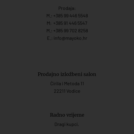
Prodaja:
M.:
+385 99 446 5548
M:
+385 91 446 554
7
M.:
+385 99 702 8258
E.:
info@mayoko.
hr
Prodajno izložbeni salon
Ćirila i Metoda 11
22211 Vodice
Radno vrijeme
Dragi kupci,