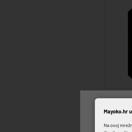
VINSKA RAS
JEDNOZONS
P
Mayoko.hr u
Na ovoj mrežno