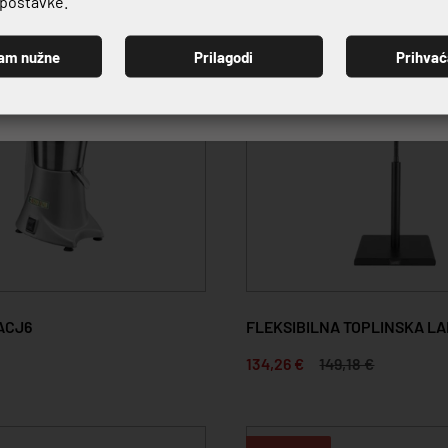
e postavke.
10%
am nužne
Prilagodi
Prihva
PRIJAVI SE
ACJ6
FLEKSIBILNA TOPLINSKA L
134,26 €
149,18 €