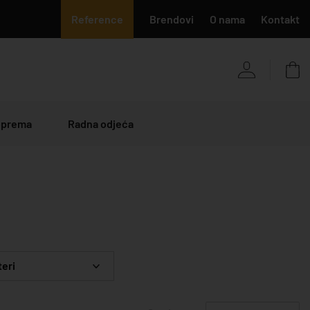
Reference
Brendovi
O nama
Kontakt
 oprema
Radna odjeća
teri