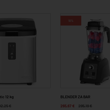
10%
ic 12 kg
BLENDER ZA BAR
02,25 €
265,67 €
295,19 €