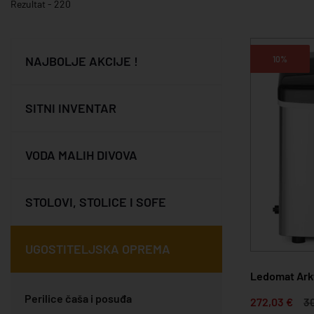
Rezultat - 220
NAJBOLJE AKCIJE !
10%
SITNI INVENTAR
VODA MALIH DIVOVA
STOLOVI, STOLICE I SOFE
UGOSTITELJSKA OPREMA
Ledomat Arkt
Perilice čaša i posuđa
272,03 €
3