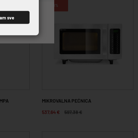
10%
ćam sve
AMPA
MIKROVALNA PEĆNICA
537,64 €
597,38 €