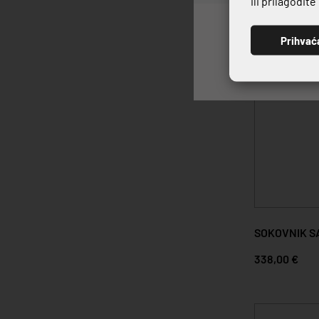
ili prilagodit
Prihvać
SOKOVNIK S
338,00 €