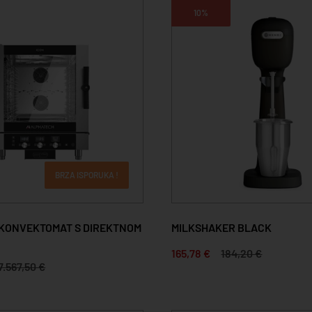
10%
BRZA ISPORUKA !
 KONVEKTOMAT S DIREKTNOM
MILKSHAKER BLACK
165,78 €
184,20 €
7.567,50 €