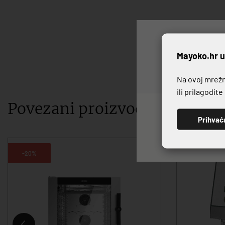
P
Mayoko.hr u
Na ovoj mrežno
ili prilagodit
Povezani proizvodi
Prihvać
-20%