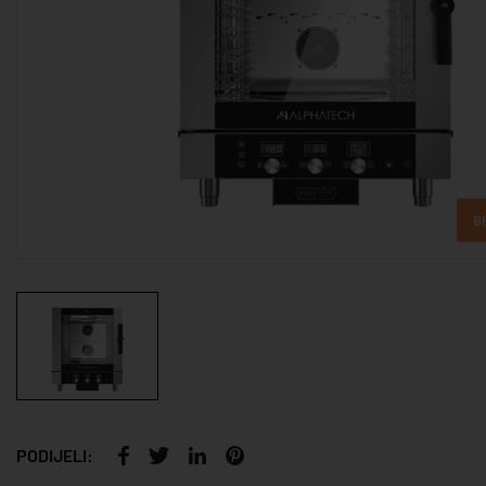
B
PODIJELI: