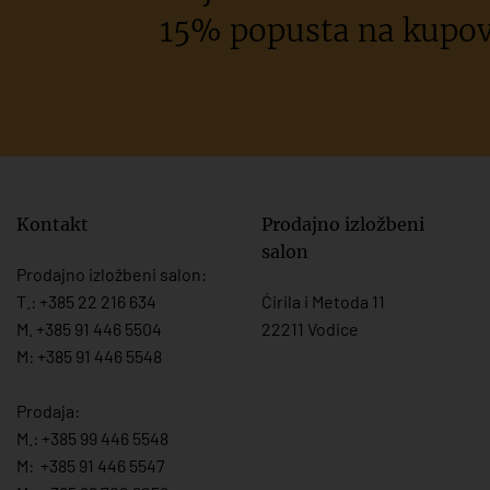
15% popusta na kupov
Kontakt
Prodajno izložbeni
salon
Prodajno izložbeni salon:
T.:
+385 22 216 634
Ćirila i Metoda 11
M. +385 91 446 5504
22211 Vodice
M: +385 91 446 5548
Prodaja:
M.:
+385 99 446 5548
M:
+385 91 446 554
7