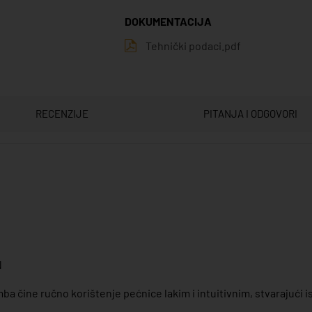
DOKUMENTACIJA
Tehnički podaci.pdf
RECENZIJE
PITANJA I ODGOVORI
N
čine ručno korištenje pećnice lakim i intuitivnim, stvarajući i