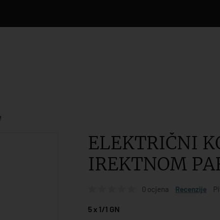
!
ELEKTRIČNI 
IREKTNOM P
0 ocjena
Recenzije
Pi
5 x 1/1 GN