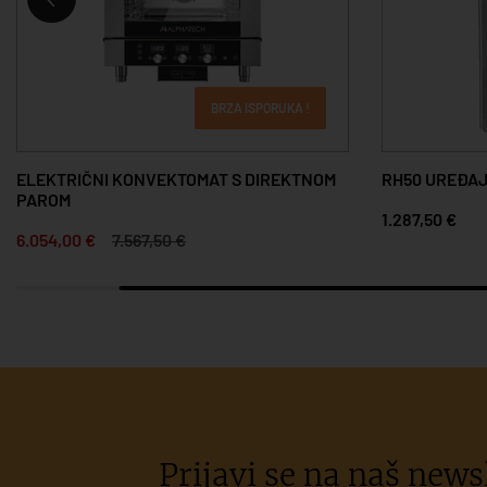
BRZA ISPORUKA !
ELEKTRIČNI KONVEKTOMAT S DIREKTNOM
RH50 UREĐAJ
PAROM
1.287,50 €
6.054,00 €
7.567,50 €
Prijavi se na naš newsl