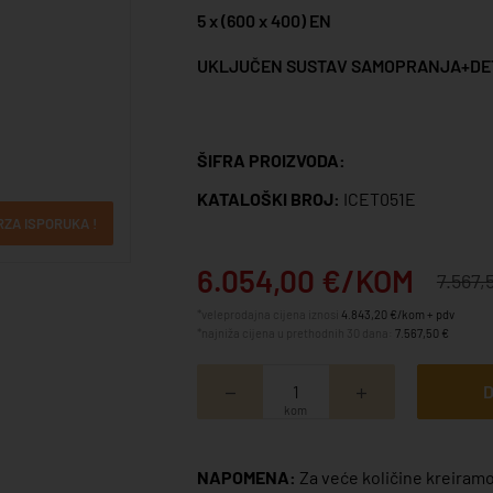
5 x (600 x 400) EN
UKLJUČEN SUSTAV SAMOPRANJA+DE
ŠIFRA PROIZVODA:
KATALOŠKI BROJ:
ICET051E
RZA ISPORUKA !
6.054,00 €/KOM
7.567
*veleprodajna cijena iznosi
4.843,20 €/kom + pdv
*najniža cijena u prethodnih 30 dana:
7.567,50 €
D
kom
NAPOMENA:
Za veće količine kreiramo