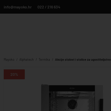
info@mayoko.hr
022 / 216 634
Mayoko
Alphatech
Termika
Akcije stolovi i stolice za ugostiteljstvo
20%