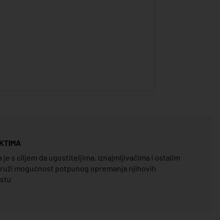
KTIMA
e s ciljem da ugostiteljima, iznajmljivačima i ostalim
pruži mogućnost potpunog opremanja njihovih
estu