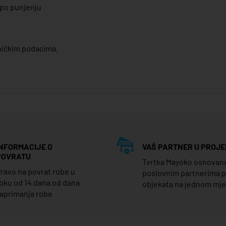
 po punjenju
hničkim podacima.
INFORMACIJE O
VAŠ PARTNER U PROJE
POVRATU
Tvrtka Mayoko osnovana j
ravo na povrat robe u
poslovnim partnerima 
oku od 14 dana od dana
objekata na jednom mj
aprimanja robe