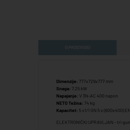
O PROIZVODU
Dimenzije:
777x729x777 mm
Snaga:
7,25 kW
Napajanje:
V 3N-AC 400 napon
NETO Težina:
74 kg
Kapacitet:
5 x1/1 GN 5 x (600x400) E
ELEKTRONIČKI UPRAVLJAN - tri gumba 