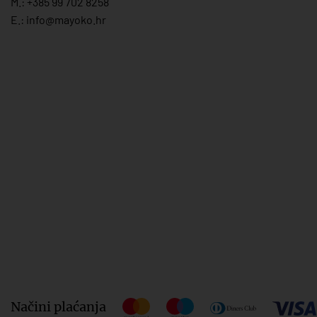
M.:
+385 99 702 8258
E.:
info@mayoko.
hr
Načini plaćanja