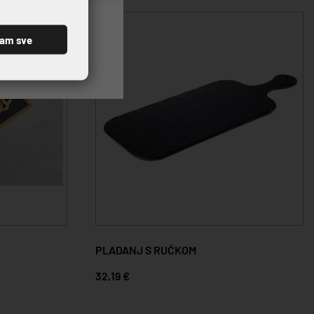
ćam sve
PLADANJ S RUČKOM
32,19 €