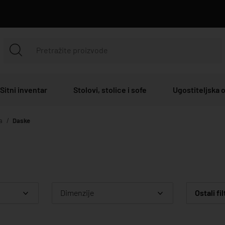
Sitni inventar
Stolovi, stolice i sofe
Ugostiteljska
la
Daske
Dimenzije
Ostali fil