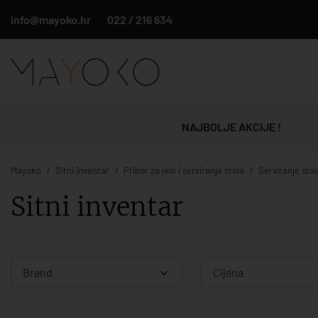
info@mayoko.hr
022 / 216 634
NAJBOLJE AKCIJE !
Mayoko
Sitni inventar
Pribor za jelo i serviranje stola
Serviranje sto
Sitni inventar
Brand
Cijena