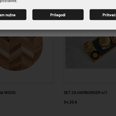
e postavke.
am nužne
Prilagodi
Prihva
PRIJAVI SE
IA WOOD
SET ZA HAMBURGER 4/1
34,35 €