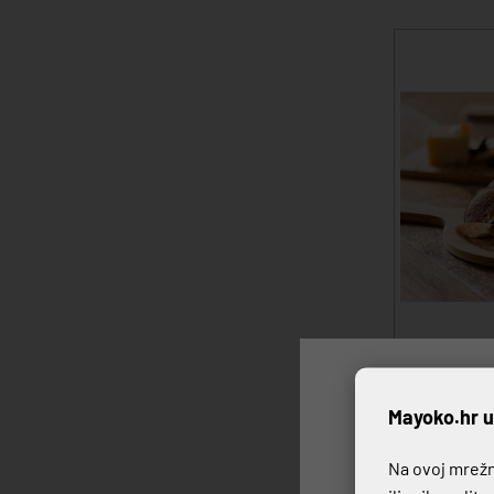
DASKA BAM
P
Mayoko.hr u
12,74 €
Na ovoj mrežno