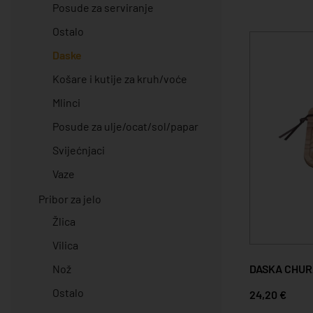
Posude za serviranje
Ostalo
Daske
Košare i kutije za kruh/voće
Mlinci
Posude za ulje/ocat/sol/papar
Svijećnjaci
Vaze
Pribor za jelo
Žlica
Vilica
DASKA CHU
Nož
Ostalo
24,20 €