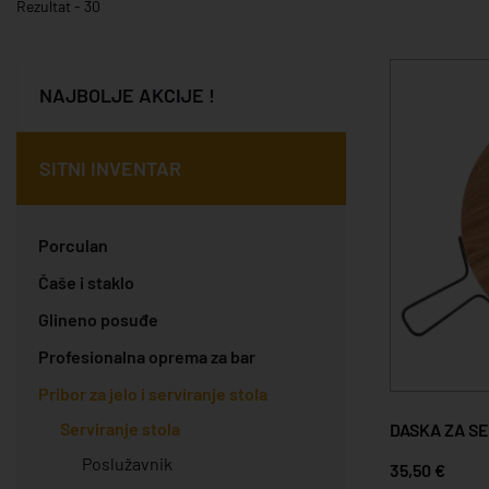
Rezultat - 30
NAJBOLJE AKCIJE !
SITNI INVENTAR
Porculan
Čaše i staklo
Glineno posuđe
Profesionalna oprema za bar
Pribor za jelo i serviranje stola
Serviranje stola
DASKA ZA S
Poslužavnik
35,50 €