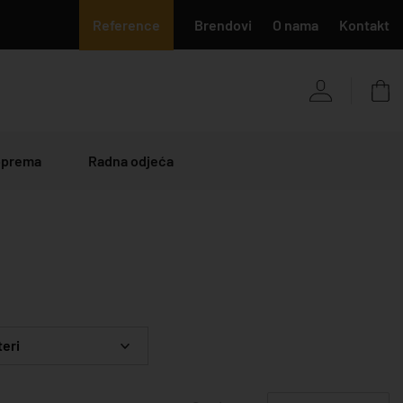
Reference
Brendovi
O nama
Kontakt
 oprema
Radna odjeća
teri