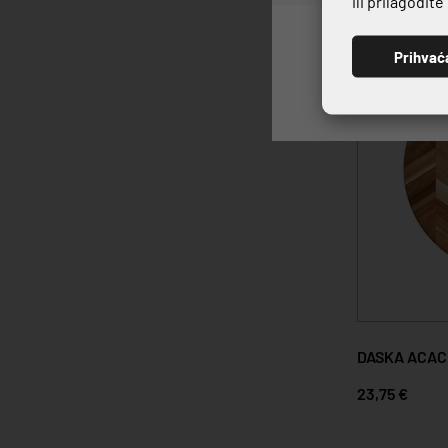
ili prilagodit
Prihvać
DASKA ACAC
23,75 €