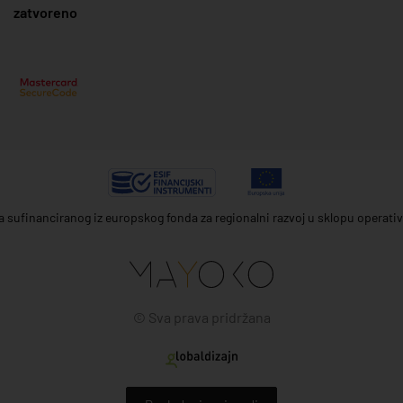
zatvoreno
ta sufinanciranog iz europskog fonda za regionalni razvoj u sklopu operat
© Sva prava pridržana