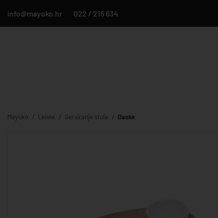
info@mayoko.hr
022 / 216 634
Mayoko
Leone
Serviranje stola
Daske