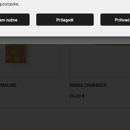
e postavke.
am nužne
Prilagodi
Prihva
PRIJAVI SE
MASLINE
DASKA CHURASCO
24,20 €