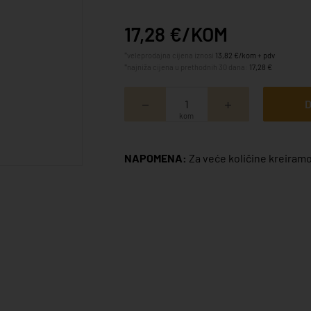
17,28 €/KOM
*veleprodajna cijena iznosi
13,82 €/kom + pdv
*najniža cijena u prethodnih 30 dana:
17,28 €
D
kom
NAPOMENA:
Za veće količine kreiramo