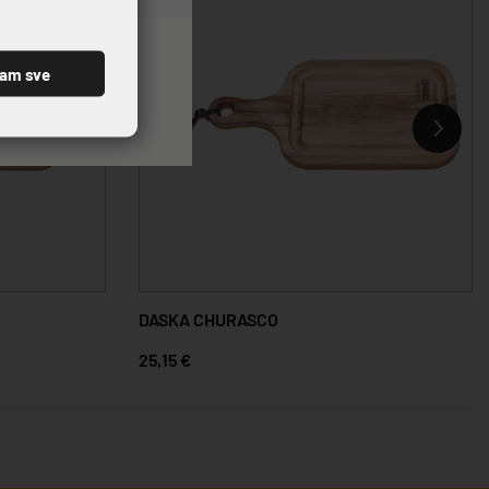
ćam sve
DASKA CHURASCO
25,15 €