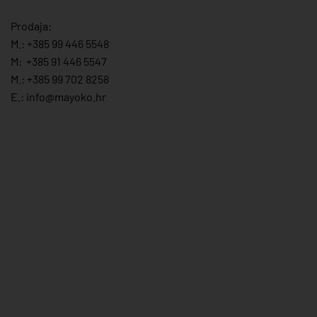
Prodaja:
M.:
+385 99 446 5548
M:
+385 91 446 554
7
M.:
+385 99 702 8258
E.:
info@mayoko.
hr