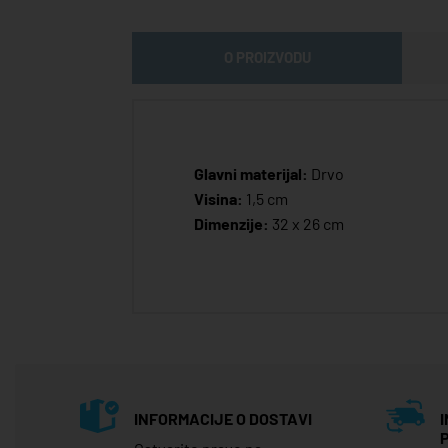
O PROIZVODU
Glavni materijal:
Drvo
Visina:
1,5 cm
Dimenzije:
32 x 26 cm
INFORMACIJE O DOSTAVI