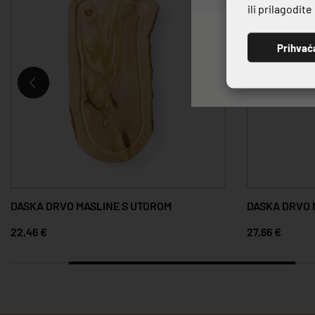
ili prilagodit
Prihvać
DASKA DRVO MASLINE S UTOROM
DASKA DRVO 
22,46 €
27,66 €