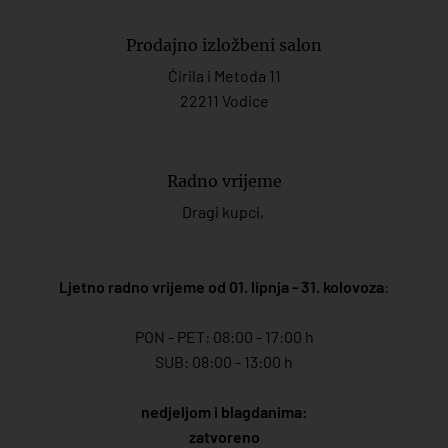
Prodajno izložbeni salon
Ćirila i Metoda 11
22211 Vodice
Radno vrijeme
Dragi kupci,
Ljetno radno vrijeme od 01. lipnja - 31. kolovoza
:
PON - PET: 08:00 - 17:00 h
SUB: 08:00 - 13:00 h
nedjeljom i blagdanima:
zatvoreno