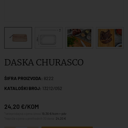
DASKA CHURASCO
ŠIFRA PROIZVODA:
8222
KATALOŠKI BROJ:
13212/052
24,20 €/KOM
*veleprodajna cijena iznosi
19,36 €/kom + pdv
*najniža cijena u prethodnih 30 dana:
24,20 €