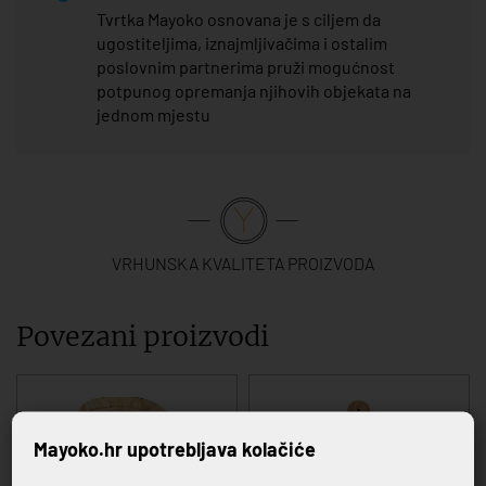
Tvrtka Mayoko osnovana je s ciljem da
ugostiteljima, iznajmljivačima i ostalim
poslovnim partnerima pruži mogućnost
potpunog opremanja njihovih objekata na
jednom mjestu
VRHUNSKA KVALITETA PROIZVODA
Povezani proizvodi
Mayoko.hr upotrebljava kolačiće