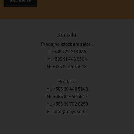
PRIJAVI SE
Kontakt
Prodajno izložbeni salon:
T.:
+385 22 216 634
M. +385 91 446 5504
M: +385 91 446 5548
Prodaja:
M.:
+385 99 446 5548
M:
+385 91 446 554
7
M.:
+385 99 702 8258
E.:
info@mayoko.
hr