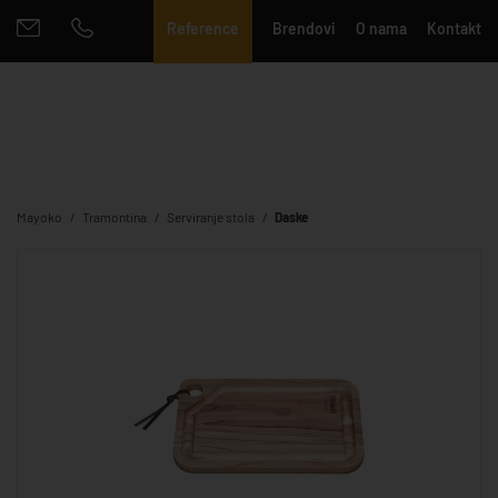
Reference
Brendovi
O nama
Kontakt
Mayoko
Tramontina
Serviranje stola
Daske