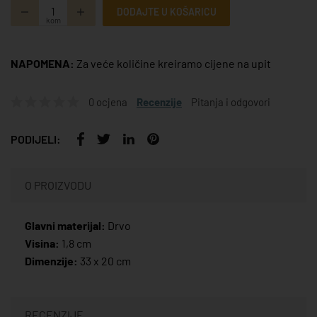
DODAJTE U KOŠARICU
kom
NAPOMENA:
Za veće količine kreiramo cijene na upit
0 ocjena
Recenzije
Pitanja i odgovori
PODIJELI:
O PROIZVODU
Glavni materijal:
Drvo
Visina:
1,8 cm
Dimenzije:
33 x 20 cm
RECENZIJE