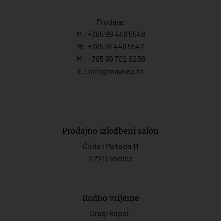
Prodaja:
M.:
+385 99 446 5548
M:
+385 91 446 554
7
M.:
+385 99 702 8258
E.:
info@mayoko.
hr
Prodajno izložbeni salon
Ćirila i Metoda 11
22211 Vodice
Radno vrijeme
Dragi kupci,