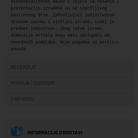
Visokokvalitetne daske i zdjele za rezanje i
prezentaciju izrađene su od izdržljivog
maslinovog drva. Zahvaljujući jedinstvenom
drvenom uzorku i vještini izrade, svaki je
predmet jedinstven. Zbog ručne izrade,
dimenzije artikla mogu malo odstupati od
navedenih podataka. Nije pogodna za perilicu
posuđa.
RECENZIJE
PITANJA I ODGOVORI
O BRANDU
INFORMACIJE O DOSTAVI