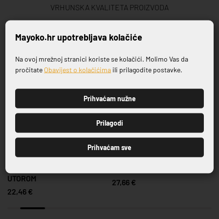
VRHUNSKA KVALITETA PROIZVODA
Mayoko.hr upotrebljava kolačiće
Povezani proizvodi
Na ovoj mrežnoj stranici koriste se kolačići. Molimo Vas da
Prijavite se na naš newsletter
pročitate
Obavijest o kolačićima
ili prilagodite postavke.
Prihvaćam nužne
PRIJAVI SE
Prilagodi
Prihvaćam sve
DASKA DRVO MASLINE S
DASKA DRVO MASLINE
UTOROM
27,66 €
22,46 €