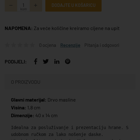
DODAJTE U KOŠARICU
kom
NAPOMENA:
Za veće količine kreiramo cijene na upit
0 ocjena
Recenzije
Pitanja i odgovori
PODIJELI:
O PROIZVODU
Glavni materijal:
Drvo masline
Visina:
1,8 cm
Dimenzije:
40 x 14 cm
Idealna za posluživanje i prezentaciju hrane. S
udobnom ručkom za lako nošenje daske.