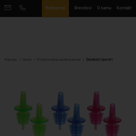
Reference
Brendovi
O nama
Kontakt
Mayoko
Hendi
Profesionalna oprema za bar
Dozatori i pureri