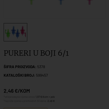
PURERI U BOJI 6/1
ŠIFRA PROIZVODA:
5378
KATALOŠKI BROJ:
599457
2,46 €/KOM
*veleprodajna cijena iznosi
1,97 €/kom + pdv
*najniža cijena u prethodnih 30 dana:
2,46 €