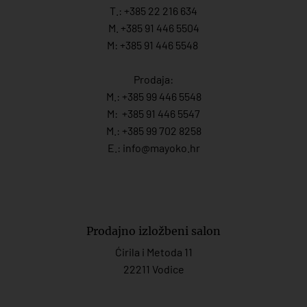
T.:
+385 22 216 634
M. +385 91 446 5504
M: +385 91 446 5548
Prodaja:
M.:
+385 99 446 5548
M:
+385 91 446 554
7
M.:
+385 99 702 8258
E.:
info@mayoko.
hr
Prodajno izložbeni salon
Ćirila i Metoda 11
22211 Vodice