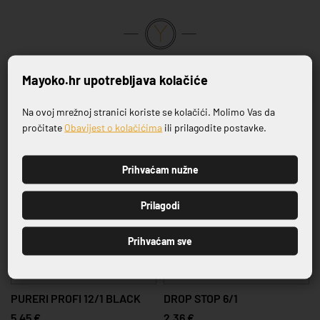
VRHUNSKA KVALITETA PROIZVODA
Mayoko.hr upotrebljava kolačiće
Povezani proizvodi
Na ovoj mrežnoj stranici koriste se kolačići. Molimo Vas da
Prijavite se na naš newsletter
pročitate
Obavijest o kolačićima
ili prilagodite postavke.
Prihvaćam nužne
PRIJAVI SE
Prilagodi
Prihvaćam sve
PURERI PROFI 12/1 BLACK
DROP STOP 6/1
5,45 €
2,36 €