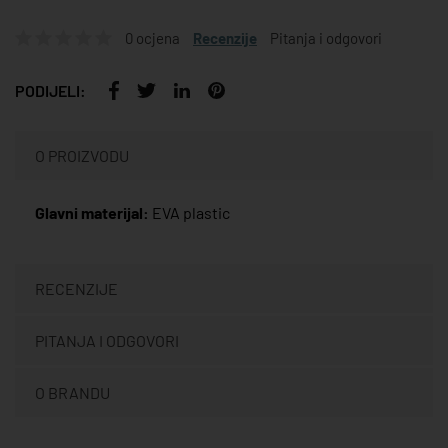
0 ocjena
Recenzije
Pitanja i odgovori
PODIJELI:
O PROIZVODU
Glavni materijal:
EVA plastic
RECENZIJE
PITANJA I ODGOVORI
O BRANDU