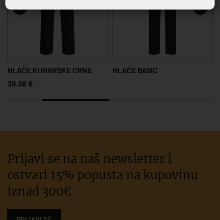
HLAČE KUHARSKE CRNE
HLAČE BASIC
38,58 €
Prijavi se na naš newsletter i
ostvari 15% popusta na kupovinu
iznad 300€
PRIJAVI SE