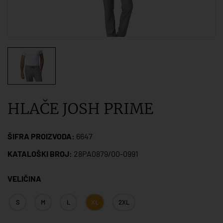
HLAČE JOSH PRIME
ŠIFRA PROIZVODA:
6647
KATALOŠKI BROJ:
28PA0879/00-0991
VELIČINA
S
M
L
XL
2XL