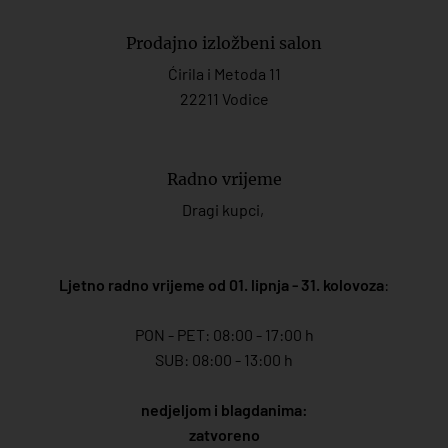
Prodajno izložbeni salon
Ćirila i Metoda 11
22211 Vodice
Radno vrijeme
Dragi kupci,
Ljetno radno vrijeme od 01. lipnja - 31. kolovoza
:
PON - PET: 08:00 - 17:00 h
SUB: 08:00 - 13:00 h
nedjeljom i blagdanima:
zatvoreno