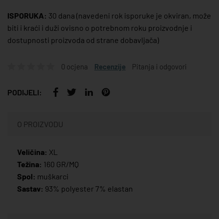
ISPORUKA:
30 dana
(navedeni rok isporuke je okviran, može
biti i kraći i duži ovisno o potrebnom roku proizvodnje i
dostupnosti proizvoda od strane dobavljača)
0 ocjena
Recenzije
Pitanja i odgovori
PODIJELI:
O PROIZVODU
Veličina:
XL
Težina:
160 GR/MQ
Spol:
muškarci
Sastav:
93% polyester 7% elastan