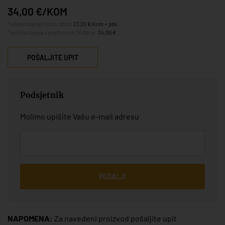
34,00 €/KOM
*veleprodajna cijena iznosi
27,20 €/kom + pdv
*najniža cijena u prethodnih 30 dana:
34,00 €
POŠALJITE UPIT
Podsjetnik
Molimo upišite Vašu e-mail adresu
POŠALJI
NAPOMENA:
Za navedeni proizvod pošaljite upit