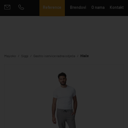
Reference
Brendovi
O nama
Kontakt
Mayoko
Siggi
Gastro i service radna odjeća
Hlače