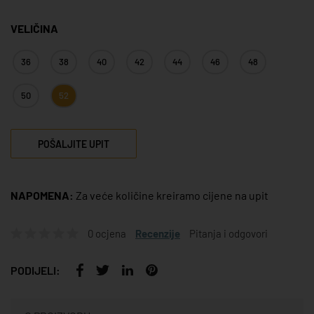
VELIČINA
36
38
40
42
44
46
48
50
52
POŠALJITE UPIT
NAPOMENA:
Za veće količine kreiramo cijene na upit
0 ocjena
Recenzije
Pitanja i odgovori
PODIJELI: