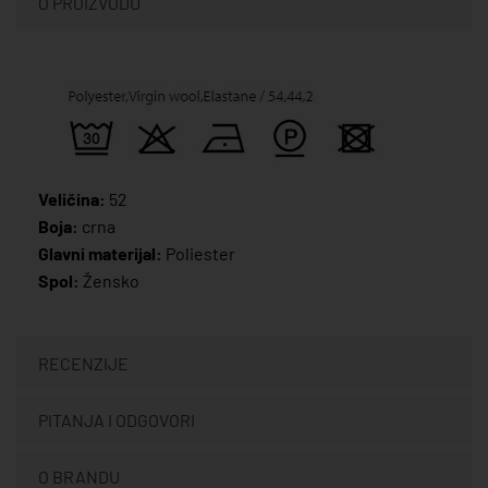
O PROIZVODU
Veličina:
52
Boja:
crna
Glavni materijal:
Poliester
Spol:
Žensko
RECENZIJE
PITANJA I ODGOVORI
O BRANDU