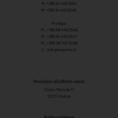
M. +385 91 446 5504
M: +385 91 446 5548
Prodaja:
M.:
+385 99 446 5548
M:
+385 91 446 554
7
M.:
+385 99 702 8258
E.:
info@mayoko.
hr
Prodajno izložbeni salon
Ćirila i Metoda 11
22211 Vodice
Radno vrijeme