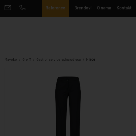
Reference
Brendovi
O nama
Kontakt
Mayoko
Greiff
Gastro i service radna odjeća
Hlače