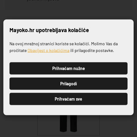
Mayoko.hr upotrebljava kolačiće
VRHUNSKA KVALITETA PROIZVODA
Na ovoj mrežnoj stranici koriste se kolačići. Molimo Vas da
Prijavite se na naš newsletter
pročitate
Obavijest o kolačićima
ili prilagodite postavke.
Povezani proizvodi
Prihvaćam nužne
PRIJAVI SE
Prilagodi
Prihvaćam sve