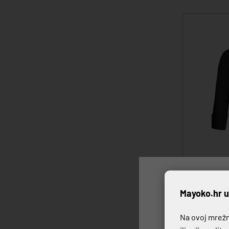
JAKNA KUH
P
Mayoko.hr u
40,40 €
Na ovoj mrežno