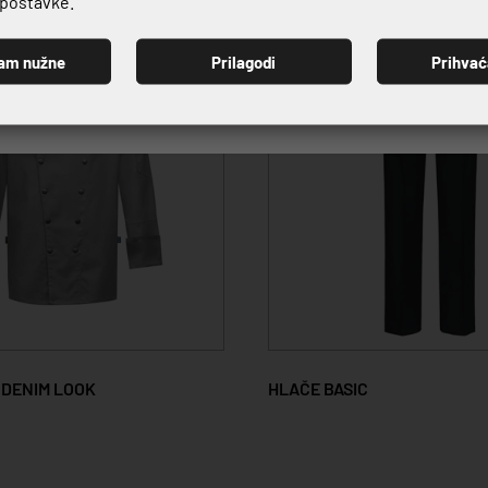
e postavke.
am nužne
Prilagodi
Prihva
PRIJAVI SE
 DENIM LOOK
HLAČE BASIC