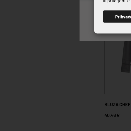
ili prilagodit
Prihvać
BLUZA CHEF
40,46 €