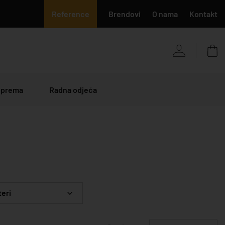
Reference
Brendovi
O nama
Kontakt
 oprema
Radna odjeća
teri