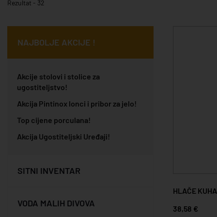
Rezultat - 32
NAJBOLJE AKCIJE !
Akcije stolovi i stolice za
ugostiteljstvo!
Akcija Pintinox lonci i pribor za jelo!
Top cijene porculana!
Akcija Ugostiteljski Uređaji!
SITNI INVENTAR
HLAČE KUHA
VODA MALIH DIVOVA
38,58 €