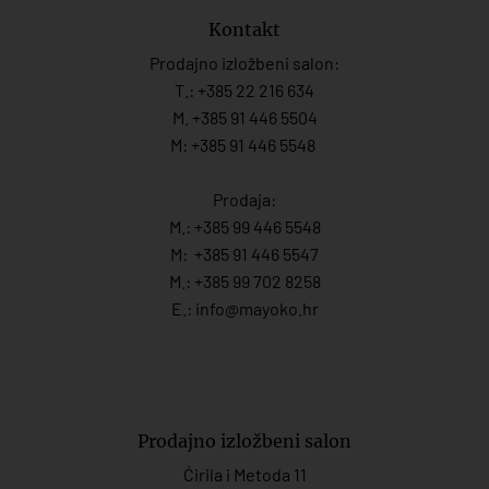
Kontakt
Prodajno izložbeni salon:
T.:
+385 22 216 634
M. +385 91 446 5504
M: +385 91 446 5548
Prodaja:
M.:
+385 99 446 5548
M:
+385 91 446 554
7
M.:
+385 99 702 8258
E.:
info@mayoko.
hr
Prodajno izložbeni salon
Ćirila i Metoda 11