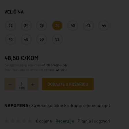
VELIČINA
32
34
36
38
40
42
44
46
48
50
52
48,50 €/KOM
*veleprodajna cijena iznosi
38,80 €/kom + pdv
*najniža cijena u prethodnih 30 dana:
48,50 €
DODAJTE U KOŠARICU
kom
NAPOMENA:
Za veće količine kreiramo cijene na upit
0 ocjena
Recenzije
Pitanja i odgovori