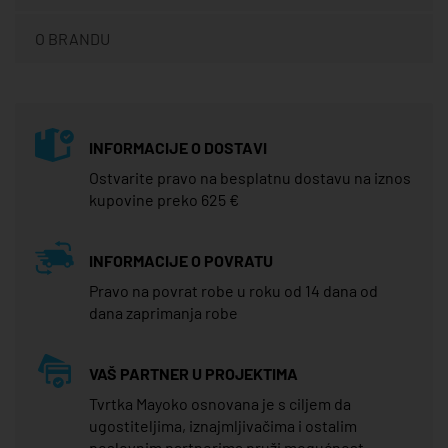
O BRANDU
INFORMACIJE O DOSTAVI
Ostvarite pravo na besplatnu dostavu na iznos
kupovine preko 625 €
INFORMACIJE O POVRATU
Pravo na povrat robe u roku od 14 dana od
dana zaprimanja robe
VAŠ PARTNER U PROJEKTIMA
Tvrtka Mayoko osnovana je s ciljem da
ugostiteljima, iznajmljivačima i ostalim
poslovnim partnerima pruži mogućnost