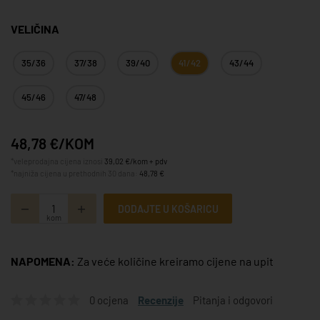
VELIČINA
35/36
37/38
39/40
41/42
43/44
45/46
47/48
48,78 €/KOM
*veleprodajna cijena iznosi
39,02 €/kom + pdv
*najniža cijena u prethodnih 30 dana:
48,78 €
DODAJTE U KOŠARICU
kom
NAPOMENA:
Za veće količine kreiramo cijene na upit
0 ocjena
Recenzije
Pitanja i odgovori