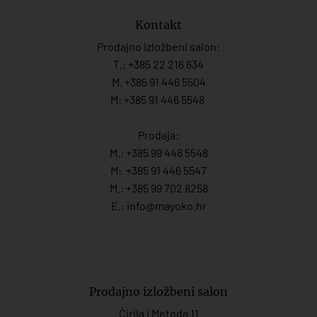
Kontakt
Prodajno izložbeni salon:
T.:
+385 22 216 634
M. +385 91 446 5504
M: +385 91 446 5548
Prodaja:
M.:
+385 99 446 5548
M:
+385 91 446 554
7
M.:
+385 99 702 8258
E.:
info@mayoko.
hr
Prodajno izložbeni salon
Ćirila i Metoda 11