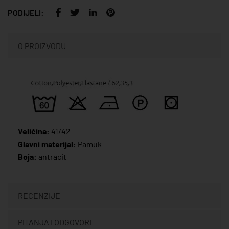
PODIJELI:
O PROIZVODU
Veličina:
41/42
Glavni materijal:
Pamuk
Boja:
antracit
RECENZIJE
PITANJA I ODGOVORI