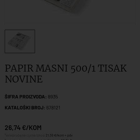
PAPIR MASNI 500/1 TISAK
NOVINE
ŠIFRA PROIZVODA:
8935
KATALOŠKI BROJ:
678121
26,74 €/KOM
*veleprodajna cijena iznosi
21,39 €/kom + pdv