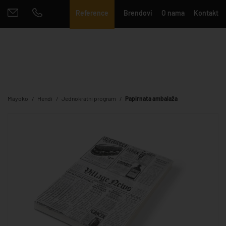
Reference
Brendovi
O nama
Kontakt
Mayoko
Hendi
Jednokratni program
Papirnata ambalaža