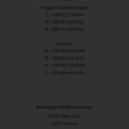
Prodajno izložbeni salon:
T.:
+385 22 216 634
M. +385 91 446 5504
M: +385 91 446 5548
Prodaja:
M.:
+385 99 446 5548
M:
+385 91 446 554
7
M.:
+385 99 702 8258
E.:
info@mayoko.
hr
Prodajno izložbeni salon
Ćirila i Metoda 11
22211 Vodice