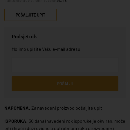
*najniža cijena u prethodnih 30 dana:
26,74 €
POŠALJITE UPIT
Podsjetnik
Molimo upišite Vašu e-mail adresu
POŠALJI
NAPOMENA:
Za navedeni proizvod pošaljite upit
ISPORUKA:
30 dana
(navedeni rok isporuke je okviran, može
biti i kraći i duži ovisno o potrebnom roku proizvodnje i