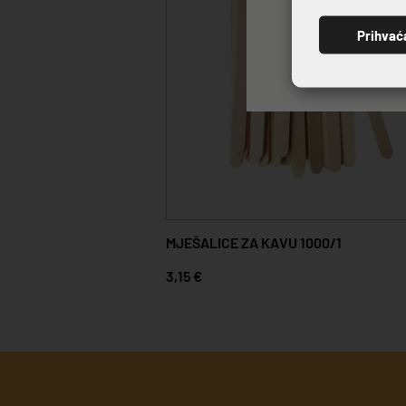
Prihvać
MJEŠALICE ZA KAVU 1000/1
3,15 €