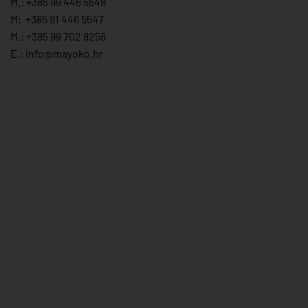
M.:
+385 99 446 5548
M:
+385 91 446 554
7
M.:
+385 99 702 8258
E.:
info@mayoko.
hr