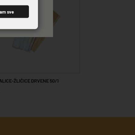
ćam sve
LICE-ŽLIČICE DRVENE 50/1
€