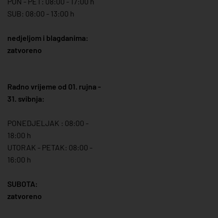
PON - PET: 08:00 - 17:00 h
SUB: 08:00 - 13:00 h
nedjeljom i blagdanima:
zatvoreno
Radno vrijeme od 01. rujna -
31. svibnja:
PONEDJELJAK : 08:00 -
18:00 h
UTORAK - PETAK: 08:00 -
16:00 h
SUBOTA:
zatvoreno