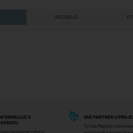
RECENZIJE
PI
INFORMACIJE O
VAŠ PARTNER U PROJE
POVRATU
Tvrtka Mayoko osnovana j
ravo na povrat robe u
poslovnim partnerima 