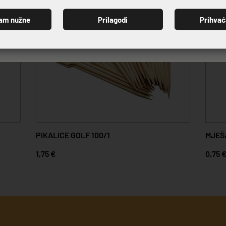
am nužne
Prilagodi
Prihva
PRIJAVI SE
PIKALICE GOLF 100/1
MJEŠA
1,75 €
0,75 