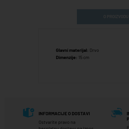
O PROIZVODU
Glavni materijal:
Drvo
Dimenzije:
15 cm
INFORMACIJE O DOSTAVI
Ostvarite pravo na
P
besplatnu dostavu na iznos