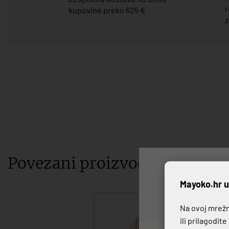
r
kupovine preko 625 €
z
Povezani proizvodi
P
Mayoko.hr u
Na ovoj mrežno
ili prilagodit