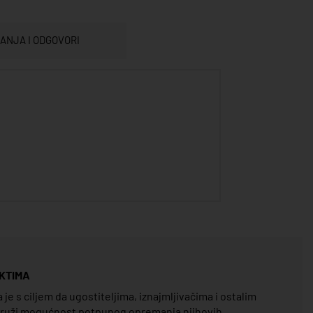
TANJA I ODGOVORI
KTIMA
e s ciljem da ugostiteljima, iznajmljivačima i ostalim
pruži mogućnost potpunog opremanja njihovih