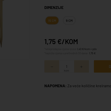
DIMENZIJE
15 CM
9 CM
1,75 €/KOM
*veleprodajna cijena iznosi
1,40 €/kom + pdv
*najniža cijena u prethodnih 30 dana:
1,75 €
D
kom
NAPOMENA:
Za veće količine kreiramo