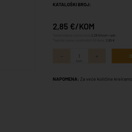
KATALOŠKI BROJ:
2,85 €/KOM
*veleprodajna cijena iznosi
2,28 €/kom + pdv
*najniža cijena u prethodnih 30 dana:
2,85 €
D
kom
NAPOMENA:
Za veće količine kreiramo