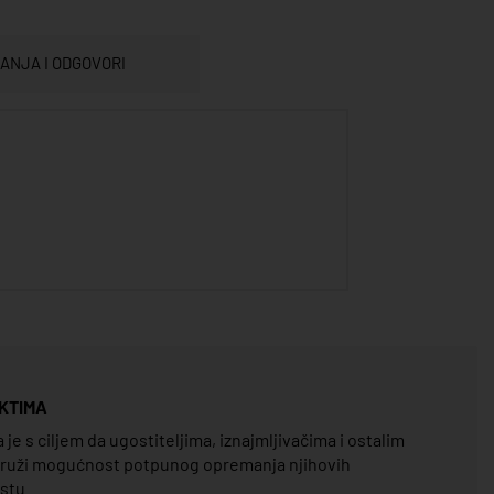
TANJA I ODGOVORI
KTIMA
e s ciljem da ugostiteljima, iznajmljivačima i ostalim
pruži mogućnost potpunog opremanja njihovih
estu