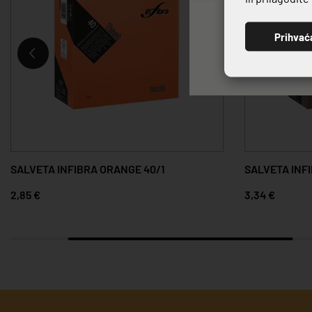
Prihvać
SALVETA INFIBRA ORANGE 40/1
SALVETA INF
2,85 €
3,34 €