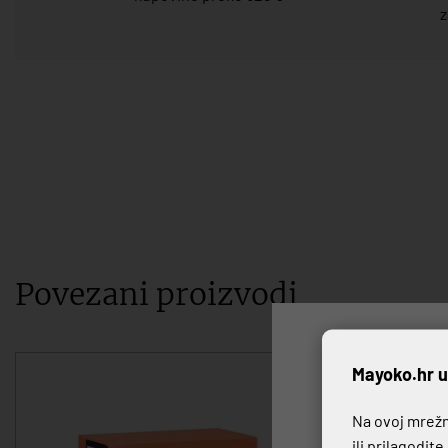
z
Povezani proizvodi
P
Mayoko.hr u
Na ovoj mrežno
ili prilagodit