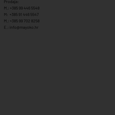
Prodaja:
M.:
+385 99 446 5548
M:
+385 91 446 554
7
M.:
+385 99 702 8258
E.:
info@mayoko.
hr