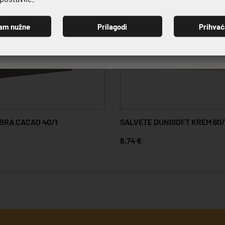
am nužne
Prilagodi
Prihva
PRIJAVI SE
IBRA CACAO 40/1
SALVETE DUNISOFT KREM 60/
8,74 €