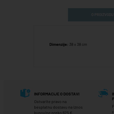
O PROIZVODU
Dimenzije:
38 x 38 cm
INFORMACIJE O DOSTAVI
Ostvarite pravo na
P
besplatnu dostavu na iznos
r
kupovine preko 625 €