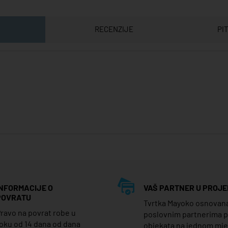
RECENZIJE
PI
INFORMACIJE O
VAŠ PARTNER U PROJE
POVRATU
Tvrtka Mayoko osnovana j
ravo na povrat robe u
poslovnim partnerima 
oku od 14 dana od dana
objekata na jednom mj