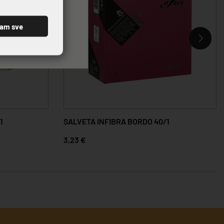
ćam sve
1
SALVETA INFIBRA BORDO 40/1
3,23 €