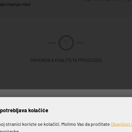
aprimanja robe
VRHUNSKA KVALITETA PROIZVODA
rijavite se na naš newslett
potrebljava kolačiće
j stranici koriste se kolačići. Molimo Vas da pročitate
Obavijest 
e postavke.