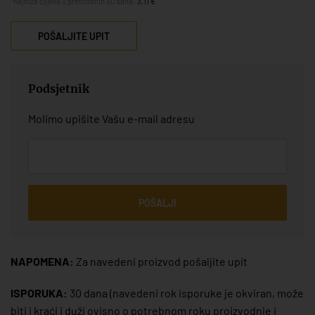
*najniža cijena u prethodnih 30 dana:
3,11 €
POŠALJITE UPIT
Podsjetnik
Molimo upišite Vašu e-mail adresu
POŠALJI
NAPOMENA:
Za navedeni proizvod pošaljite upit
ISPORUKA:
30 dana
(navedeni rok isporuke je okviran, može
biti i kraći i duži ovisno o potrebnom roku proizvodnje i