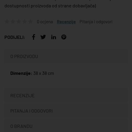
dostupnosti proizvoda od strane dobavljača)
0 ocjena
Recenzije
Pitanja i odgovori
PODIJELI:
O PROIZVODU
Dimenzije:
38 x 38 cm
RECENZIJE
PITANJA I ODGOVORI
O BRANDU