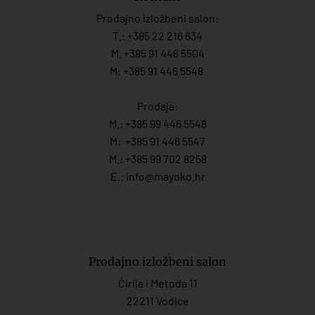
Prodajno izložbeni salon:
T.:
+385 22 216 634
M. +385 91 446 5504
M: +385 91 446 5548
Prodaja:
M.:
+385 99 446 5548
M:
+385 91 446 554
7
M.:
+385 99 702 8258
E.:
info@mayoko.
hr
Prodajno izložbeni salon
Ćirila i Metoda 11
22211 Vodice