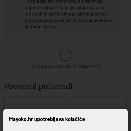
Tvrtka Mayoko osnovana je s ciljem da
ugostiteljima, iznajmljivačima i ostalim
poslovnim partnerima pruži mogućnost
potpunog opremanja njihovih objekata na
jednom mjestu
VRHUNSKA KVALITETA PROIZVODA
Povezani proizvodi
Mayoko.hr upotrebljava kolačiće