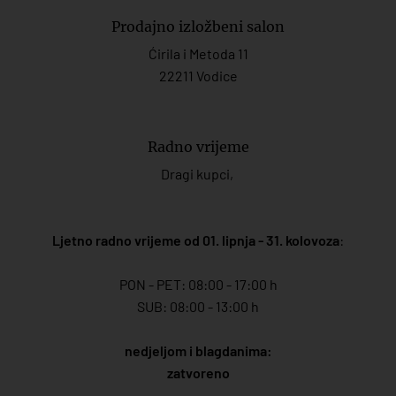
Prodajno izložbeni salon
Ćirila i Metoda 11
22211 Vodice
Radno vrijeme
Dragi kupci,
Ljetno radno vrijeme od 01. lipnja - 31. kolovoza
:
PON - PET: 08:00 - 17:00 h
SUB: 08:00 - 13:00 h
nedjeljom i blagdanima:
zatvoreno