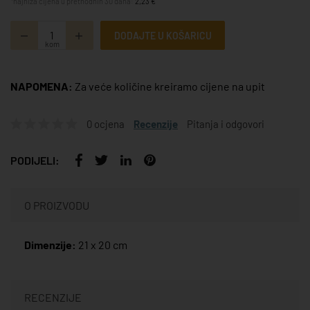
*najniža cijena u prethodnih 30 dana:
2,23 €
DODAJTE U KOŠARICU
kom
NAPOMENA:
Za veće količine kreiramo cijene na upit
0 ocjena
Recenzije
Pitanja i odgovori
PODIJELI:
O PROIZVODU
Dimenzije:
21 x 20 cm
RECENZIJE