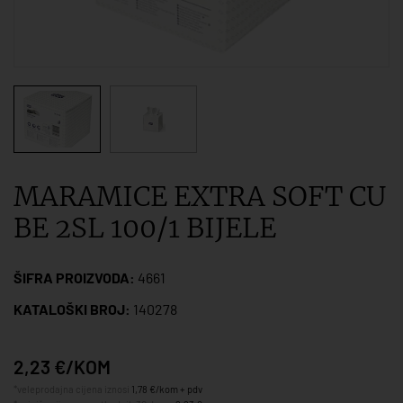
MARAMICE EXTRA SOFT CU
BE 2SL 100/1 BIJELE
ŠIFRA PROIZVODA:
4661
KATALOŠKI BROJ:
140278
2,23 €/KOM
*veleprodajna cijena iznosi
1,78 €/kom + pdv