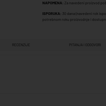
NAPOMENA:
Za navedeni proizvod poša
ISPORUKA:
30 dana
(navedeni rok ispor
potrebnom roku proizvodnje i dostupno
RECENZIJE
PITANJA I ODGOVORI