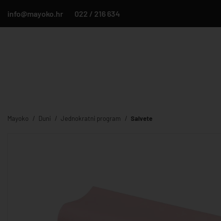
info@mayoko.hr
022 / 216 634
Mayoko
Duni
Jednokratni program
Salvete