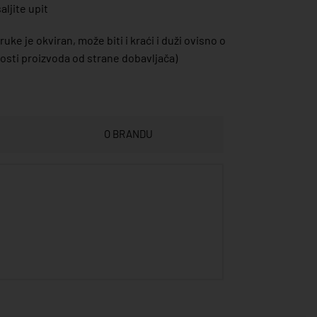
ljite upit
uke je okviran, može biti i kraći i duži ovisno o
sti proizvoda od strane dobavljača)
O BRANDU