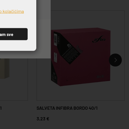
o kolačićima
ćam sve
1
SALVETA INFIBRA BORDO 40/1
3,23 €