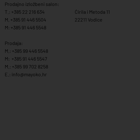
Prodajno izložbeni salon:
T.:
+385 22 216 634
Ćirila i Metoda 11
M. +385 91 446 5504
22211 Vodice
M: +385 91 446 5548
Prodaja:
M.:
+385 99 446 5548
M:
+385 91 446 554
7
M.:
+385 99 702 8258
E.:
info@mayoko.
hr