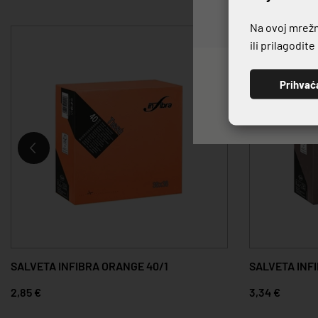
Na ovoj mrežno
ili prilagodit
Prihvać
SALVETA INFIBRA ORANGE 40/1
SALVETA INF
2,85 €
3,34 €