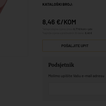
KATALOŠKI BROJ:
8,46 €/KOM
*veleprodajna cijena iznosi
6,77 €/kom + pdv
*najniža cijena u prethodnih 30 dana:
8,46 €
POŠALJITE UPIT
Podsjetnik
Molimo upišite Vašu e-mail adresu