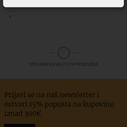
1
VRHUNSKA KVALITETA PROIZVODA
Prijavi se na naš newsletter i
ostvari 15% popusta na kupovinu
iznad 300€