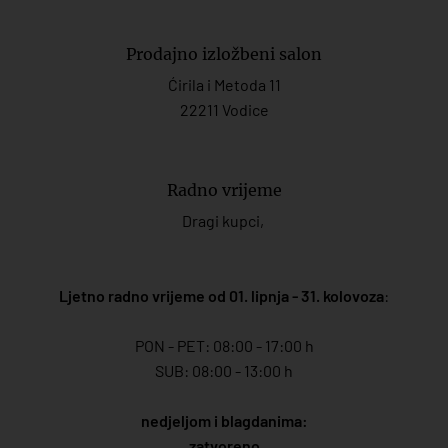
Prodajno izložbeni salon
Ćirila i Metoda 11
22211 Vodice
Radno vrijeme
Dragi kupci,
Ljetno radno vrijeme od 01. lipnja - 31. kolovoza
:
PON - PET: 08:00 - 17:00 h
SUB: 08:00 - 13:00 h
nedjeljom i blagdanima:
zatvoreno