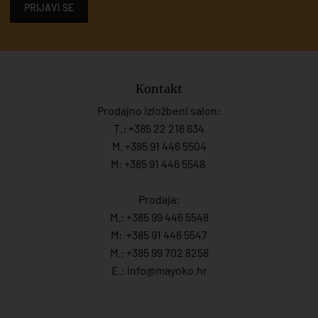
PRIJAVI SE
Kontakt
Prodajno izložbeni salon:
T.:
+385 22 216 634
M. +385 91 446 5504
M: +385 91 446 5548
Prodaja:
M.:
+385 99 446 5548
M:
+385 91 446 554
7
M.:
+385 99 702 8258
E.:
info@mayoko.
hr