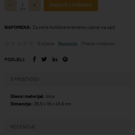
DODAJTE U KOŠARICU
kom
NAPOMENA:
Za veće količine kreiramo cijene na upit
0 ocjena
Recenzije
Pitanja i odgovori
PODIJELI:
O PROIZVODU
Glavni materijal:
Inox
Dimenzije:
36,5 x 16 x 45,5 cm
RECENZIJE