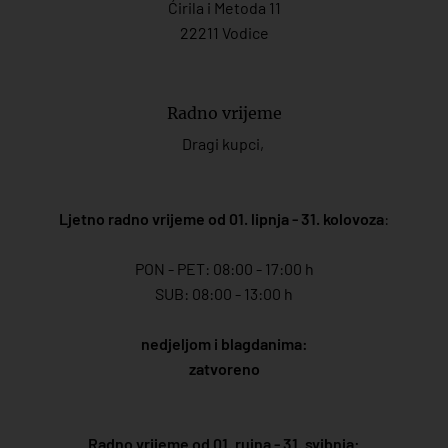
Ćirila i Metoda 11
22211 Vodice
Radno vrijeme
Dragi kupci,
Ljetno radno vrijeme od 01. lipnja - 31. kolovoza
:
PON - PET: 08:00 - 17:00 h
SUB: 08:00 - 13:00 h
nedjeljom i blagdanima:
zatvoreno
Radno vrijeme od 01. rujna - 31. svibnja: