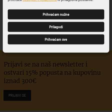
Prihvaćam nužne
PRIJAVI SE
KOŠARA ZA VOĆE
Prilagodi
48,20 €
Prihvaćam sve
Prijavi se na naš newsletter i
ostvari 15% popusta na kupovinu
iznad 300€
PRIJAVI SE