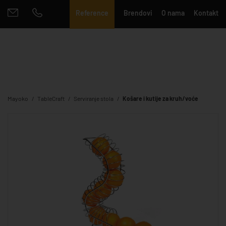
Reference
Brendovi
O nama
Kontakt
Mayoko
TableCraft
Serviranje stola
Košare i kutije za kruh/voće