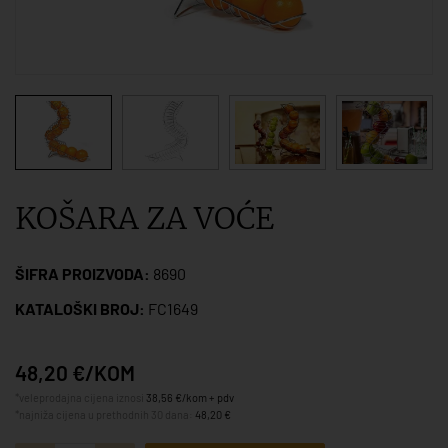
KOŠARA ZA VOĆE
ŠIFRA PROIZVODA:
8690
KATALOŠKI BROJ:
FC1649
48,20 €/KOM
*veleprodajna cijena iznosi
38,56 €/kom + pdv
*najniža cijena u prethodnih 30 dana:
48,20 €