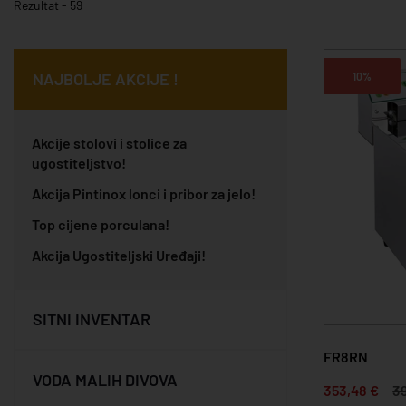
Rezultat - 59
NAJBOLJE AKCIJE !
10%
Akcije stolovi i stolice za
ugostiteljstvo!
Akcija Pintinox lonci i pribor za jelo!
Top cijene porculana!
Akcija Ugostiteljski Uređaji!
SITNI INVENTAR
FR8RN
VODA MALIH DIVOVA
353,48 €
39