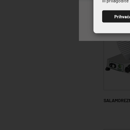
ili prilagodit
Prihvać
SALAMOREZN