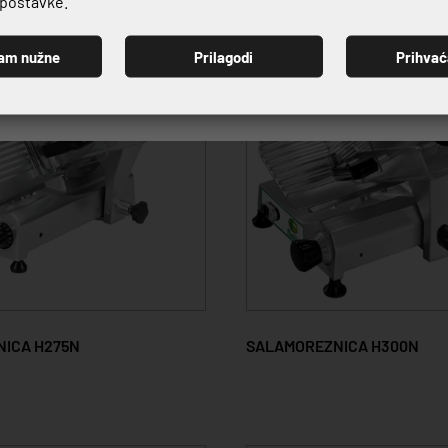
e postavke.
am nužne
Prilagodi
Prihva
PRIJAVI SE
ICA H275N
SALAMOREZNICA H300N