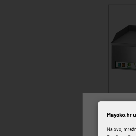
DUPLI ELEKT
P
Mayoko.hr u
Na ovoj mrežno