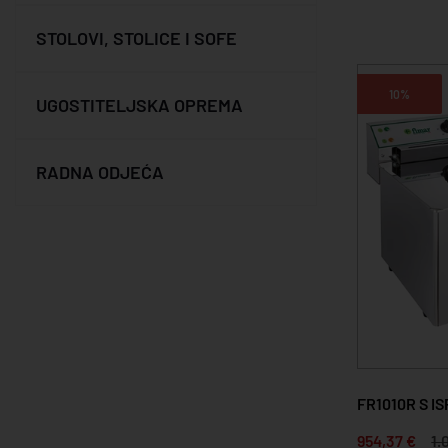
STOLOVI, STOLICE I SOFE
10%
UGOSTITELJSKA OPREMA
RADNA ODJEĆA
FR1010R S I
954,37 €
1.