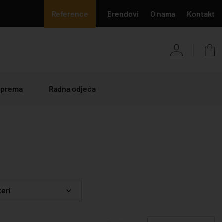
Reference
Brendovi
O nama
Kontakt
 oprema
Radna odjeća
teri