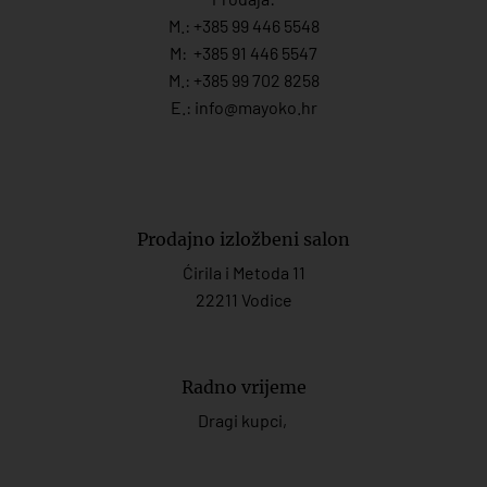
M.:
+385 99 446 5548
M:
+385 91 446 554
7
M.:
+385 99 702 8258
E.:
info@mayoko.
hr
Prodajno izložbeni salon
Ćirila i Metoda 11
22211 Vodice
Radno vrijeme
Dragi kupci,