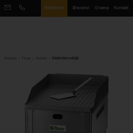
Reference
Brendovi
O nama
Kontakt
Mayoko
Fimar
Roštilji
Električni roštilji