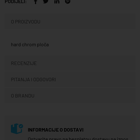
PODIJELI:
O PROIZVODU
hard chrom ploča
RECENZIJE
PITANJA I ODGOVORI
O BRANDU
INFORMACIJE O DOSTAVI
Ostvarite pravo na besplatnu dostavu na iznos