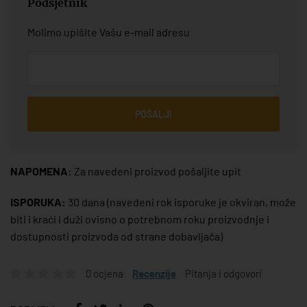
Podsjetnik
Molimo upišite Vašu e-mail adresu
POŠALJI
NAPOMENA:
Za navedeni proizvod pošaljite upit
ISPORUKA:
30 dana
(navedeni rok isporuke je okviran, može
biti i kraći i duži ovisno o potrebnom roku proizvodnje i
dostupnosti proizvoda od strane dobavljača)
0 ocjena
Recenzije
Pitanja i odgovori