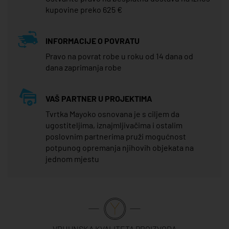
kupovine preko 625 €
INFORMACIJE O POVRATU
Pravo na povrat robe u roku od 14 dana od
dana zaprimanja robe
VAŠ PARTNER U PROJEKTIMA
Tvrtka Mayoko osnovana je s ciljem da
ugostiteljima, iznajmljivačima i ostalim
poslovnim partnerima pruži mogućnost
potpunog opremanja njihovih objekata na
jednom mjestu
VRHUNSKA KVALITETA PROIZVODA