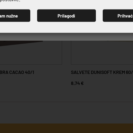
am nužne
Prilagodi
Prihva
PRIJAVI SE
IBRA CACAO 40/1
SALVETE DUNISOFT KREM 60/
8,74 €