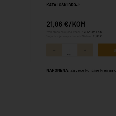
KATALOŠKI BROJ:
21,86 €/KOM
*veleprodajna cijena iznosi
17,49 €/kom + pdv
*najniža cijena u prethodnih 30 dana:
21,86 €
D
kom
NAPOMENA:
Za veće količine kreiramo