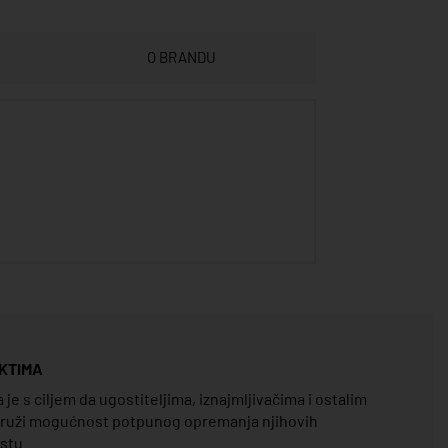
O BRANDU
KTIMA
e s ciljem da ugostiteljima, iznajmljivačima i ostalim
pruži mogućnost potpunog opremanja njihovih
estu