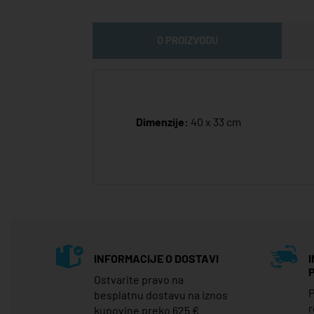
O PROIZVODU
Dimenzije:
40 x 33 cm
INFORMACIJE O DOSTAVI
Ostvarite pravo na
P
besplatnu dostavu na iznos
r
kupovine preko 625 €