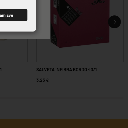
ćam sve
1
SALVETA INFIBRA BORDO 40/1
3,23 €