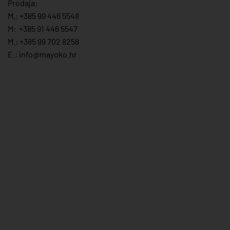
Prodaja:
M.:
+385 99 446 5548
M:
+385 91 446 554
7
M.:
+385 99 702 8258
E.:
info@mayoko.
hr