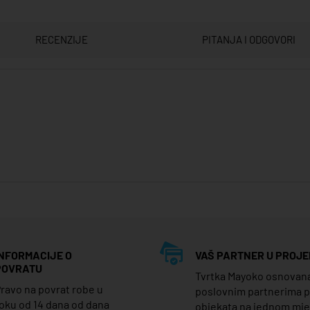
RECENZIJE
PITANJA I ODGOVORI
INFORMACIJE O
VAŠ PARTNER U PROJE
POVRATU
Tvrtka Mayoko osnovana j
ravo na povrat robe u
poslovnim partnerima 
oku od 14 dana od dana
objekata na jednom mj