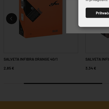
Prihvać
SALVETA INFIBRA ORANGE 40/1
SALVETA INF
2,85 €
3,34 €