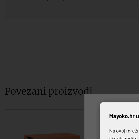
z
Povezani proizvodi
P
Mayoko.hr u
Na ovoj mrežno
ili prilagodit