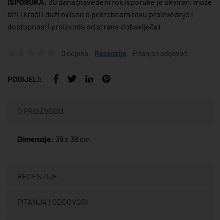
ISPORUKA:
30 dana
(navedeni rok isporuke je okviran, može
biti i kraći i duži ovisno o potrebnom roku proizvodnje i
dostupnosti proizvoda od strane dobavljača)
0 ocjena
Recenzije
Pitanja i odgovori
PODIJELI:
O PROIZVODU
Dimenzije:
38 x 38 cm
RECENZIJE
PITANJA I ODGOVORI