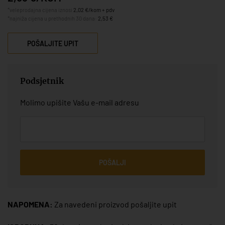
*veleprodajna cijena iznosi
2,02 €/kom + pdv
*najniža cijena u prethodnih 30 dana:
2,53 €
POŠALJITE UPIT
Podsjetnik
Molimo upišite Vašu e-mail adresu
POŠALJI
NAPOMENA:
Za navedeni proizvod pošaljite upit