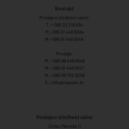
Kontakt
Prodajno izložbeni salon:
T.:
+385 22 216 634
M. +385 91 446 5504
M: +385 91 446 5548
Prodaja:
M.:
+385 99 446 5548
M:
+385 91 446 554
7
M.:
+385 99 702 8258
E.:
info@mayoko.
hr
Prodajno izložbeni salon
Ćirila i Metoda 11