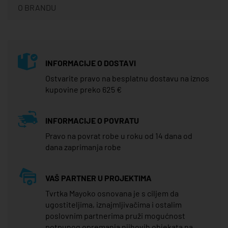
O BRANDU
INFORMACIJE O DOSTAVI
Ostvarite pravo na besplatnu dostavu na iznos
kupovine preko 625 €
INFORMACIJE O POVRATU
Pravo na povrat robe u roku od 14 dana od
dana zaprimanja robe
VAŠ PARTNER U PROJEKTIMA
Tvrtka Mayoko osnovana je s ciljem da
ugostiteljima, iznajmljivačima i ostalim
poslovnim partnerima pruži mogućnost
potpunog opremanja njihovih objekata na