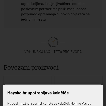
ugostiteljima, iznajmljivačima i ostalim
poslovnim partnerima pruži mogućnost
potpunog opremanja njihovih objekata na
jednom mjestu
VRHUNSKA KVALITETA PROIZVODA
Povezani proizvodi
Mayoko.hr upotrebljava kolačiće
Na ovoj mrežnoj stranici koriste se kolačići. Molimo Vas da