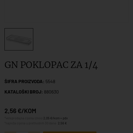
GN POKLOPAC ZA 1/4
ŠIFRA PROIZVODA:
5548
KATALOŠKI BROJ:
880630
2,56 €/KOM
*veleprodajna cijena iznosi
2,05 €/kom + pdv
*najniža cijena u prethodnih 30 dana:
2,56 €