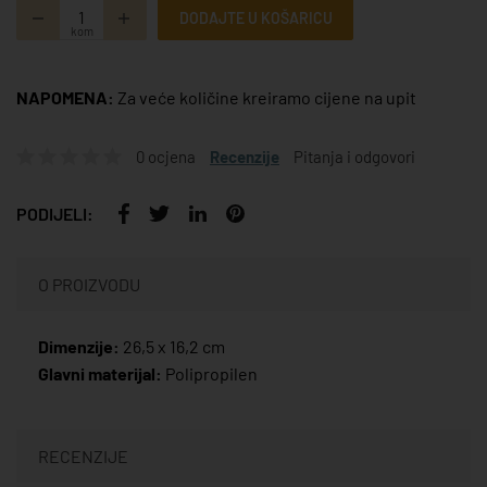
DODAJTE U KOŠARICU
kom
NAPOMENA:
Za veće količine kreiramo cijene na upit
0 ocjena
Recenzije
Pitanja i odgovori
PODIJELI:
O PROIZVODU
Dimenzije:
26,5 x 16,2 cm
Glavni materijal:
Polipropilen
RECENZIJE