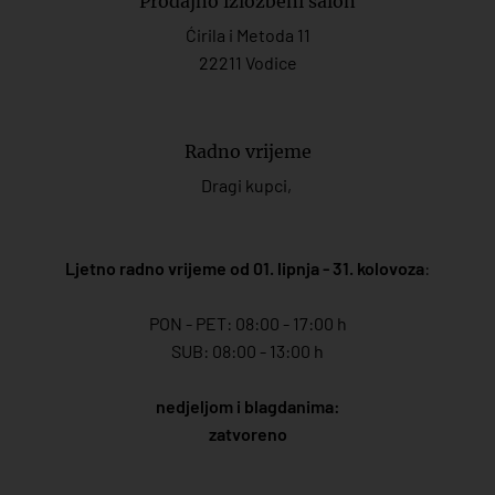
Prodajno izložbeni salon
Ćirila i Metoda 11
22211 Vodice
Radno vrijeme
Dragi kupci,
Ljetno radno vrijeme od 01. lipnja - 31. kolovoza
:
PON - PET: 08:00 - 17:00 h
SUB: 08:00 - 13:00 h
nedjeljom i blagdanima:
zatvoreno