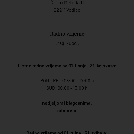
Ćirila i Metoda 11
22211 Vodice
Radno vrijeme
Dragi kupci,
Ljetno radno vrijeme od 01. lipnja - 31. kolovoza
:
PON - PET: 08:00 - 17:00 h
SUB: 08:00 - 13:00 h
nedjeljom i blagdanima:
zatvoreno
Radno vrijeme od 01. rujna - 31. svibnja: