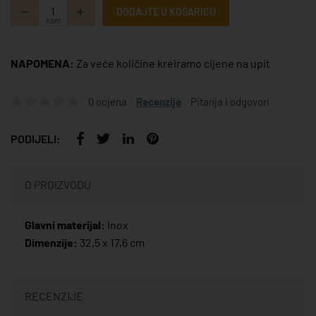
DODAJTE U KOŠARICU
kom
NAPOMENA:
Za veće količine kreiramo cijene na upit
0 ocjena
Recenzije
Pitanja i odgovori
PODIJELI:
O PROIZVODU
Glavni materijal:
Inox
Dimenzije:
32,5 x 17,6 cm
RECENZIJE