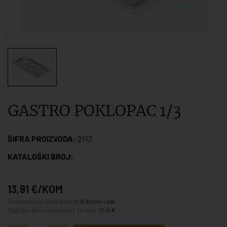
GASTRO POKLOPAC 1/3
ŠIFRA PROIZVODA:
2112
KATALOŠKI BROJ:
13,91 €/KOM
*veleprodajna cijena iznosi
11,13 €/kom + pdv
*najniža cijena u prethodnih 30 dana:
13,91 €