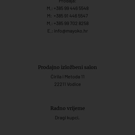
Prodaja:
M.:
+385 99 446 5548
M:
+385 91 446 554
7
M.:
+385 99 702 8258
E.:
info@mayoko.
hr
Prodajno izložbeni salon
Ćirila i Metoda 11
22211 Vodice
Radno vrijeme
Dragi kupci,