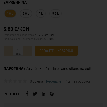
ZAPREMNINA
1,8 L
2,8 L
4 L
5,5 L
5,80 €/KOM
*veleprodajna cijena iznosi
4,64 €/kom + pdv
*najniža cijena u prethodnih 30 dana:
5,80 €
DODAJTE U KOŠARICU
kom
NAPOMENA:
Za veće količine kreiramo cijene na upit
0 ocjena
Recenzije
Pitanja i odgovori
PODIJELI: