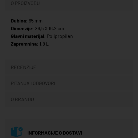
O PROIZVODU
Dubina:
65 mm
Dimenzije:
26,5 X 16,2 cm
Glavni materijal:
Polipropilen
Zapremnina:
1,8 L
RECENZIJE
PITANJA I ODGOVORI
O BRANDU
INFORMACIJE O DOSTAVI