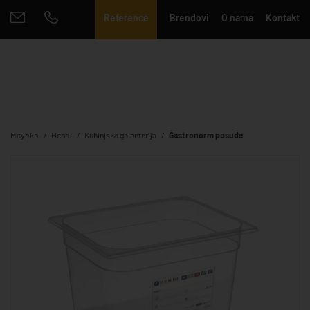
Reference
Brendovi
O nama
Kontakt
Mayoko
Hendi
Kuhinjska galanterija
Gastronorm posude