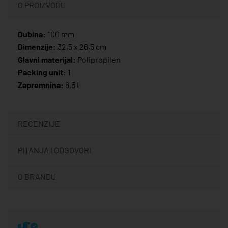
O PROIZVODU
Dubina:
100 mm
Dimenzije:
32,5 x 26,5 cm
Glavni materijal:
Polipropilen
Packing unit:
1
Zapremnina:
6,5 L
RECENZIJE
PITANJA I ODGOVORI
O BRANDU