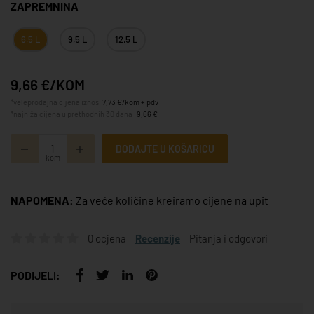
ZAPREMNINA
6,5 L
9,5 L
12,5 L
9,66 €/KOM
*veleprodajna cijena iznosi
7,73 €/kom + pdv
*najniža cijena u prethodnih 30 dana:
9,66 €
DODAJTE U KOŠARICU
kom
NAPOMENA:
Za veće količine kreiramo cijene na upit
0 ocjena
Recenzije
Pitanja i odgovori
PODIJELI: