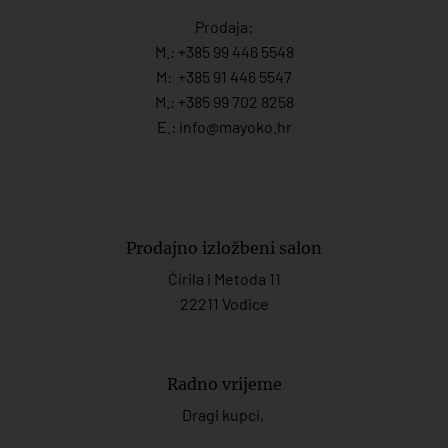
Prodaja:
M.:
+385 99 446 5548
M:
+385 91 446 554
7
M.:
+385 99 702 8258
E.:
info@mayoko.
hr
Prodajno izložbeni salon
Ćirila i Metoda 11
22211 Vodice
Radno vrijeme
Dragi kupci,