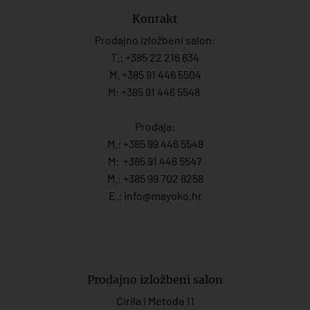
Kontakt
Prodajno izložbeni salon:
T.:
+385 22 216 634
M. +385 91 446 5504
M: +385 91 446 5548
Prodaja:
M.:
+385 99 446 5548
M:
+385 91 446 554
7
M.:
+385 99 702 8258
E.:
info@mayoko.
hr
Prodajno izložbeni salon
Ćirila i Metoda 11