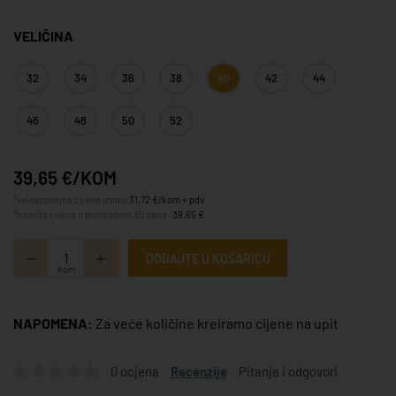
VELIČINA
32
34
36
38
40
42
44
46
48
50
52
39,65 €/KOM
*veleprodajna cijena iznosi
31,72 €/kom + pdv
*najniža cijena u prethodnih 30 dana:
39,65 €
DODAJTE U KOŠARICU
kom
NAPOMENA:
Za veće količine kreiramo cijene na upit
0 ocjena
Recenzije
Pitanja i odgovori