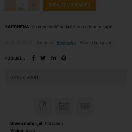
DODAJTE U KOŠARICU
kom
NAPOMENA:
Za veće količine kreiramo cijene na upit
0 ocjena
Recenzije
Pitanja i odgovori
PODIJELI:
O PROIZVODU
Glavni materijal:
Porculan
Visina:
5 cm