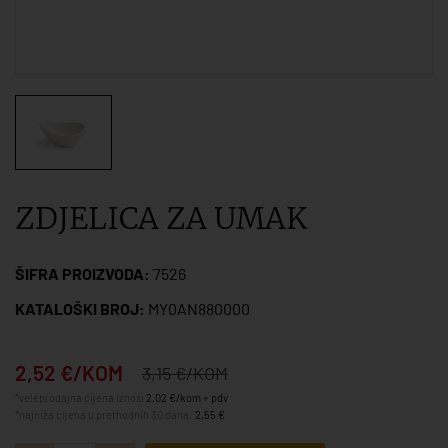
ZDJELICA ZA UMAK
ŠIFRA PROIZVODA:
7526
KATALOŠKI BROJ:
MY0AN880000
2,52 €/KOM
3,15 €/KOM
*veleprodajna cijena iznosi
2,02 €/kom + pdv
*najniža cijena u prethodnih 30 dana:
2,55 €