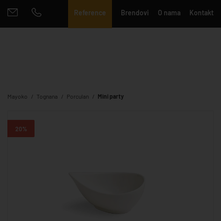
Reference
Brendovi
O nama
Kontakt
Mayoko
Tognana
Porculan
Mini party
20%