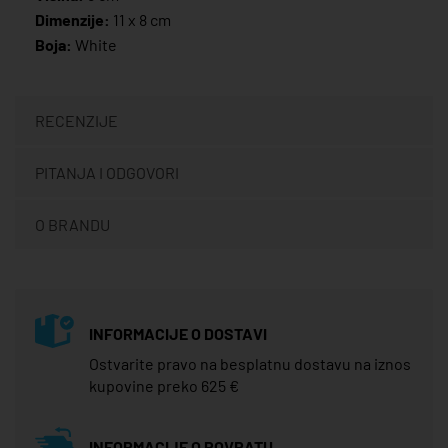
Dimenzije:
11 x 8 cm
Boja:
White
RECENZIJE
PITANJA I ODGOVORI
O BRANDU
INFORMACIJE O DOSTAVI
Ostvarite pravo na besplatnu dostavu na iznos
kupovine preko 625 €
INFORMACIJE O POVRATU