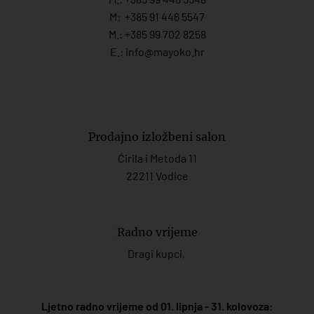
M:
+385 91 446 554
7
M.:
+385 99 702 8258
E.:
info@mayoko.
hr
Prodajno izložbeni salon
Ćirila i Metoda 11
22211 Vodice
Radno vrijeme
Dragi kupci,
Ljetno radno vrijeme od 01. lipnja - 31. kolovoza
: