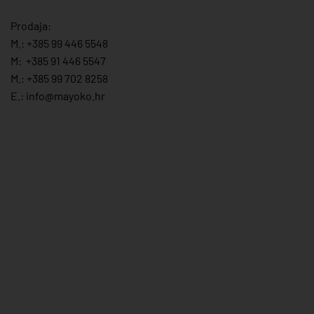
Prodaja:
M.:
+385 99 446 5548
M:
+385 91 446 554
7
M.:
+385 99 702 8258
E.:
info@mayoko.
hr