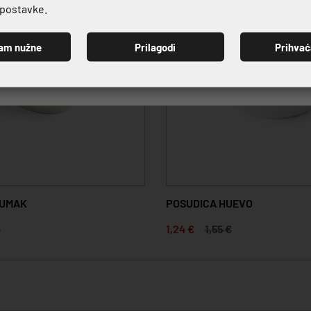
e postavke.
am nužne
Prilagodi
Prihva
PRIJAVI SE
 UMAK
POSUDICA HUEVO
€
1,24 €
1,55 €