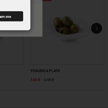
ćam sve
POSUDICA PLATO
1,64 €
2,05 €