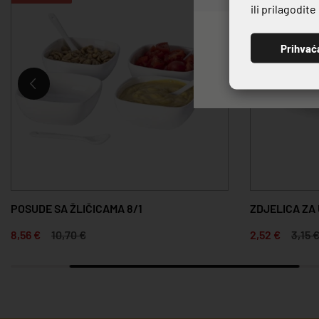
ili prilagodit
Prihvać
POSUDE SA ŽLIČICAMA 8/1
ZDJELICA ZA
8,56 €
10,70 €
2,52 €
3,15 