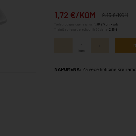
1,72 €/KOM
2,15 €/KOM
*veleprodajna cijena iznosi
1,38 €/kom + pdv
*najniža cijena u prethodnih 30 dana:
2,15 €
D
kom
NAPOMENA:
Za veće količine kreiramo