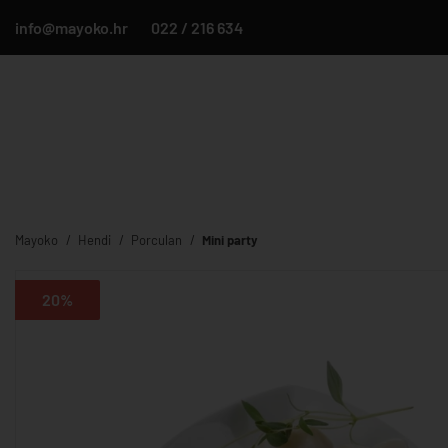
info@mayoko.hr
022 / 216 634
Mayoko
Hendi
Porculan
Mini party
20%