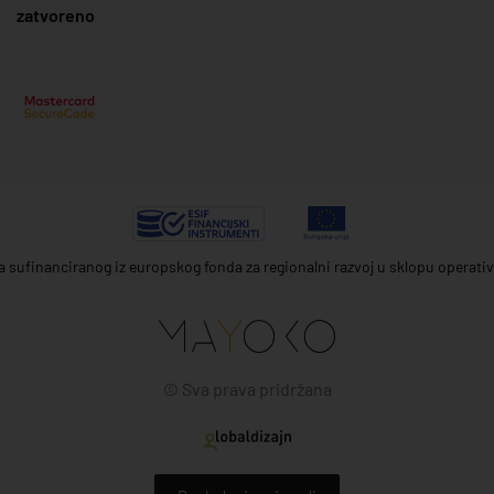
zatvoreno
ta sufinanciranog iz europskog fonda za regionalni razvoj u sklopu operat
© Sva prava pridržana