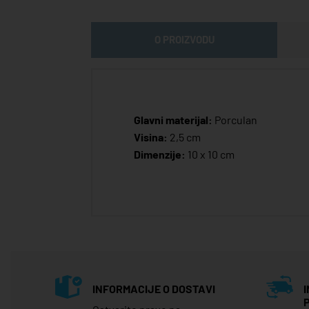
O PROIZVODU
Glavni materijal:
Porculan
Visina:
2,5 cm
Dimenzije:
10 x 10 cm
INFORMACIJE O DOSTAVI