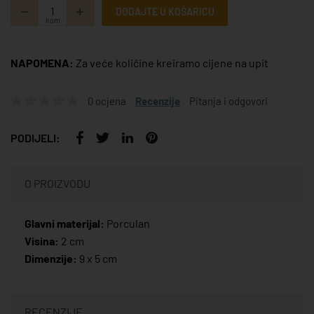
DODAJTE U KOŠARICU
kom
NAPOMENA:
Za veće količine kreiramo cijene na upit
0 ocjena
Recenzije
Pitanja i odgovori
PODIJELI:
O PROIZVODU
Glavni materijal:
Porculan
Visina:
2 cm
Dimenzije:
9 x 5 cm
RECENZIJE