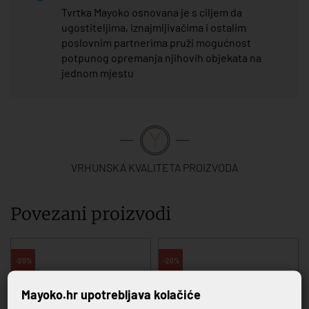
Tvrtka Mayoko osnovana je s ciljem da
ugostiteljima, iznajmljivačima i ostalim
poslovnim partnerima pruži mogućnost
potpunog opremanja njihovih objekata na
jednom mjestu
VRHUNSKA KVALITETA PROIZVODA
Povezani proizvodi
-20%
-20%
Mayoko.hr upotrebljava kolačiće