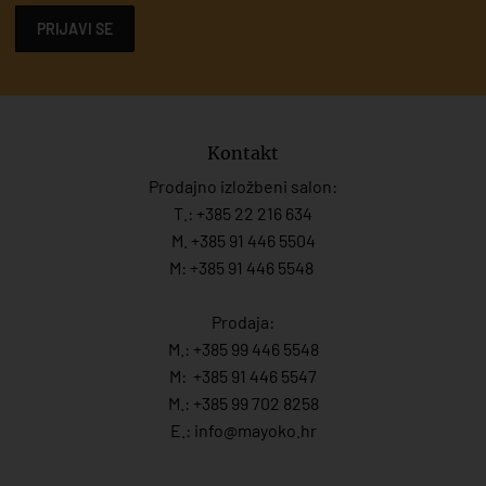
PRIJAVI SE
Kontakt
Prodajno izložbeni salon:
T.:
+385 22 216 634
M. +385 91 446 5504
M: +385 91 446 5548
Prodaja:
M.:
+385 99 446 5548
M:
+385 91 446 554
7
M.:
+385 99 702 8258
E.:
info@mayoko.
hr