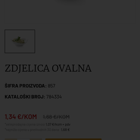
ZDJELICA OVALNA
ŠIFRA PROIZVODA:
857
KATALOŠKI BROJ:
784334
1,34 €/KOM
1,68 €/KOM
*veleprodajna cijena iznosi
1,07 €/kom + pdv
*najniža cijena u prethodnih 30 dana:
1,68 €