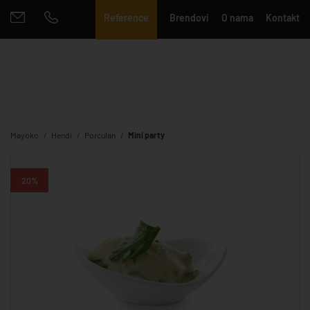
Reference
Brendovi
O nama
Kontakt
Mayoko
Hendi
Porculan
Mini party
20%