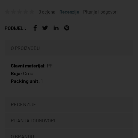
0 ocjena
Recenzije
Pitanja i odgovori
PODIJELI:
O PROIZVODU
Glavni materijal:
PP
Boja:
Crna
Packing unit:
1
RECENZIJE
PITANJA I ODGOVORI
O BRANDU