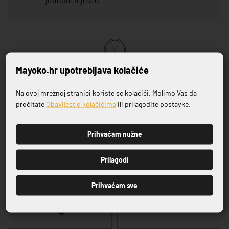
Mayoko.hr upotrebljava kolačiće
VRHUNSKA KVALITETA PROIZVODA
Na ovoj mrežnoj stranici koriste se kolačići. Molimo Vas da
Prijavite se na naš newsletter
Povezani proizvodi
pročitate
Obavijest o kolačićima
ili prilagodite postavke.
Prihvaćam nužne
PRIJAVI SE
Prilagodi
Prihvaćam sve