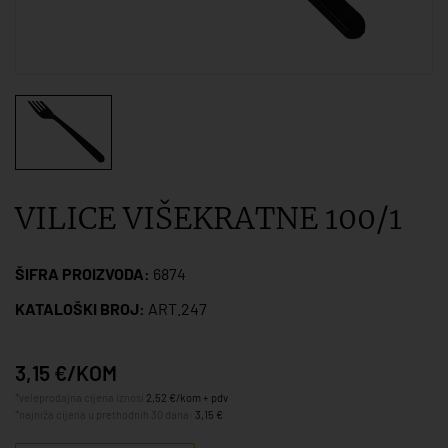
VILICE VIŠEKRATNE 100/1
ŠIFRA PROIZVODA:
6874
KATALOŠKI BROJ:
ART.247
3,15 €/KOM
*veleprodajna cijena iznosi
2,52 €/kom + pdv
*najniža cijena u prethodnih 30 dana:
3,15 €