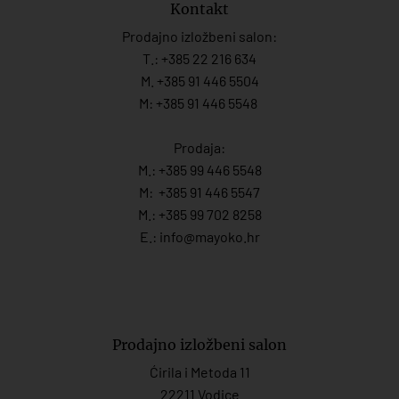
Kontakt
Prodajno izložbeni salon:
T.:
+385 22 216 634
M. +385 91 446 5504
M: +385 91 446 5548
Prodaja:
M.:
+385 99 446 5548
M:
+385 91 446 554
7
M.:
+385 99 702 8258
E.:
info@mayoko.
hr
Prodajno izložbeni salon
Ćirila i Metoda 11
22211 Vodice