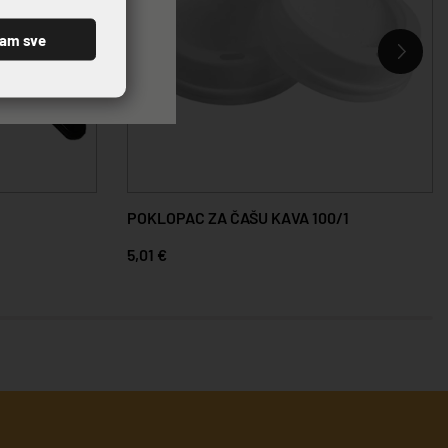
ćam sve
POKLOPAC ZA ČAŠU KAVA 100/1
5,01 €