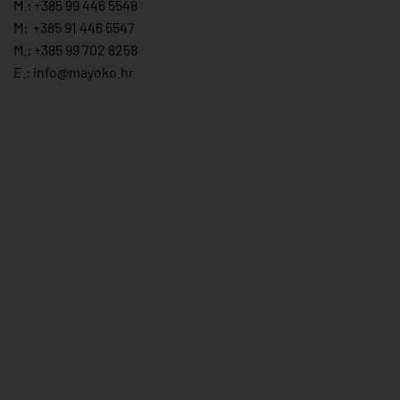
M.:
+385 99 446 5548
M:
+385 91 446 554
7
M.:
+385 99 702 8258
E.:
info@mayoko.
hr