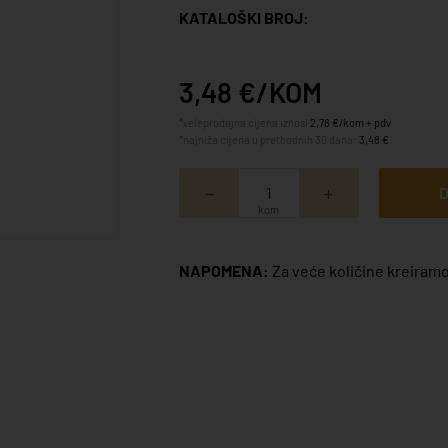
KATALOŠKI BROJ:
3,48 €/KOM
*veleprodajna cijena iznosi
2,78 €/kom + pdv
*najniža cijena u prethodnih 30 dana:
3,48 €
D
kom
NAPOMENA:
Za veće količine kreiramo