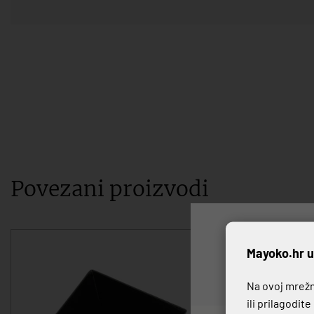
Povezani proizvodi
P
Mayoko.hr u
Na ovoj mrežno
ili prilagodit