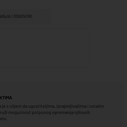
TANJA I ODGOVORI
KTIMA
e s ciljem da ugostiteljima, iznajmljivačima i ostalim
pruži mogućnost potpunog opremanja njihovih
estu