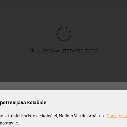
VRHUNSKA KVALITETA PROIZVODA
rijavite se na naš newslett
potrebljava kolačiće
j stranici koriste se kolačići. Molimo Vas da pročitate
Obavijest 
e postavke.