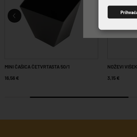
Prihvać
MINI ČAŠICA ČETVRTASTA 50/1
NOŽEVI VIŠEK
16,56 €
3,15 €