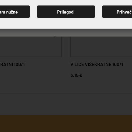
am nužne
Prilagodi
Prihva
PRIJAVI SE
RATNI 100/1
VILICE VIŠEKRATNE 100/1
3,15 €