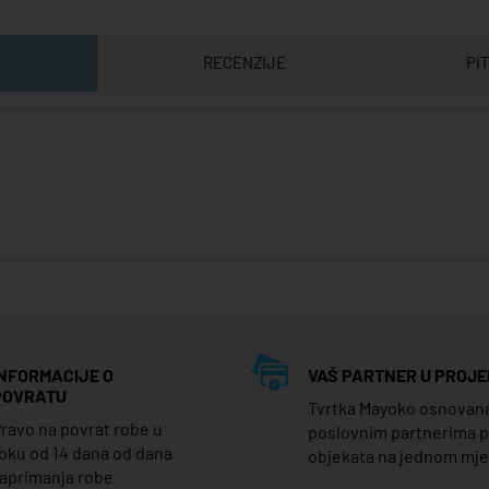
RECENZIJE
PI
INFORMACIJE O
VAŠ PARTNER U PROJE
POVRATU
Tvrtka Mayoko osnovana j
ravo na povrat robe u
poslovnim partnerima 
oku od 14 dana od dana
objekata na jednom mj
aprimanja robe