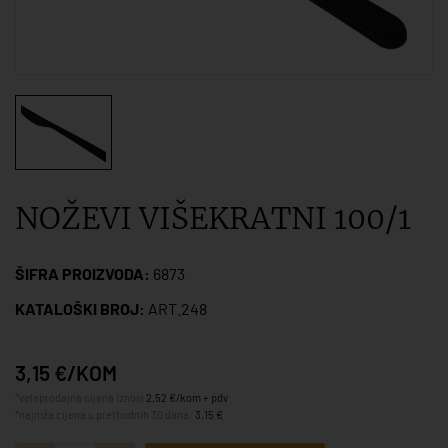
NOŽEVI VIŠEKRATNI 100/1
ŠIFRA PROIZVODA:
6873
KATALOŠKI BROJ:
ART.248
3,15 €/KOM
*veleprodajna cijena iznosi
2,52 €/kom + pdv
*najniža cijena u prethodnih 30 dana:
3,15 €