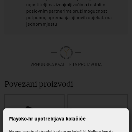
ugostiteljima, iznajmljivačima i ostalim
poslovnim partnerima pruži mogućnost
potpunog opremanja njihovih objekata na
jednom mjestu
VRHUNSKA KVALITETA PROIZVODA
Povezani proizvodi
Mayoko.hr upotrebljava kolačiće
Na ovoj mrežnoj stranici koriste se kolačići. Molimo Vas da