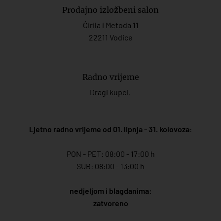
Prodajno izložbeni salon
Ćirila i Metoda 11
22211 Vodice
Radno vrijeme
Dragi kupci,
Ljetno radno vrijeme od 01. lipnja - 31. kolovoza
:
PON - PET: 08:00 - 17:00 h
SUB: 08:00 - 13:00 h
nedjeljom i blagdanima:
zatvoreno