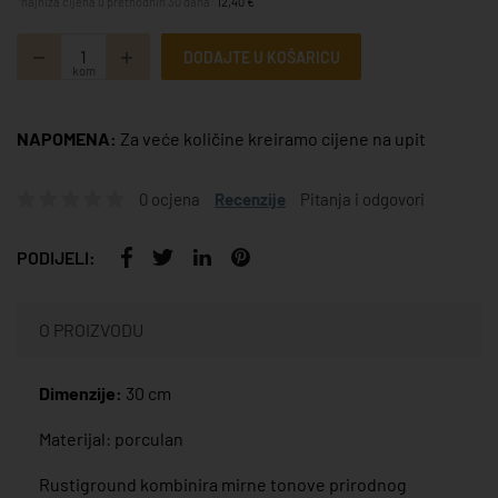
*najniža cijena u prethodnih 30 dana:
12,40 €
DODAJTE U KOŠARICU
kom
NAPOMENA:
Za veće količine kreiramo cijene na upit
0 ocjena
Recenzije
Pitanja i odgovori
PODIJELI:
O PROIZVODU
Dimenzije:
30 cm
Materijal: porculan
Rustiground kombinira mirne tonove prirodnog