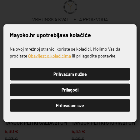
VRHUNSKA KVALITETA PROIZVODA
Mayoko.hr upotrebljava kolačiće
Povezani proizvodi
Na ovoj mrežnoj stranici koriste se kolačići. Molimo Vas da
Prijavite se na naš newsletter
pročitate
Obavijest o kolačićima
ili prilagodite postavke.
-20%
-20%
Prihvaćam nužne
PRIJAVI SE
Prilagodi
Prihvaćam sve
LDA
SERIJA STORIA
SERIJA FLUER AMBER
21 CM
TANJUR PLITKI STORIA 21 CM
TANJUR PLITKI OBRUB
FLUER AMBER 19 CM
5,33 €
6,10 €
6,66 €