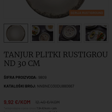
SERIJA RUSTIGROUND
TANJUR PLITKI RUSTIGROU
ND 30 CM
ŠIFRA PROIZVODA:
9809
KATALOŠKI BROJ:
NNBNEO30DU880667
9,92 €/KOM
12,40 €/KOM
*veleprodajna cijena iznosi
7,94 €/kom + pdv