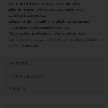
kamenja s metalik naglascima, odražavajući
zaboravljenu prirodu nudeći bezvremensku i
sofisticiranu estetiku.
Elegantni rubni detalji i mat tekstura odražavaju
mistične prijelaze zemaljskih tonova.
Moderna interpretacija i sirova ljepota prirode
transformira blagavaonski stol u u mjesto zajedničkih
sjećanja i emocija.
RECENZIJE
PITANJA I ODGOVORI
O BRANDU