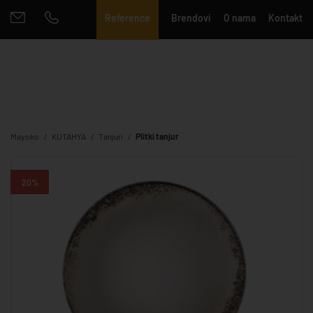
Reference
Brendovi
O nama
Kontakt
Mayoko
KUTAHYA
Tanjuri
Plitki tanjur
20%