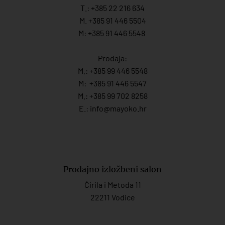
T.:
+385 22 216 634
M. +385 91 446 5504
M: +385 91 446 5548
Prodaja:
M.:
+385 99 446 5548
M:
+385 91 446 554
7
M.:
+385 99 702 8258
E.:
info@mayoko.
hr
Prodajno izložbeni salon
Ćirila i Metoda 11
22211 Vodice