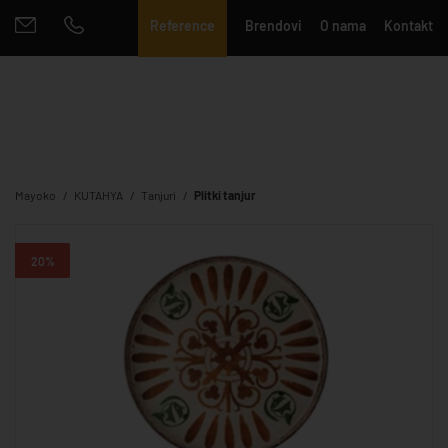
Reference
Brendovi
O nama
Kontakt
Mayoko
KUTAHYA
Tanjuri
Plitki tanjur
20%