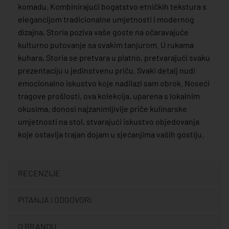
komadu. Kombinirajući bogatstvo etničkih tekstura s
elegancijom tradicionalne umjetnosti i modernog
dizajna, Storia poziva vaše goste na očaravajuće
kulturno putovanje sa svakim tanjurom. U rukama
kuhara, Storia se pretvara u platno, pretvarajući svaku
prezentaciju u jedinstvenu priču. Svaki detalj nudi
emocionalno iskustvo koje nadilazi sam obrok. Noseći
tragove prošlosti, ova kolekcija, uparena s lokalnim
okusima, donosi najzanimljivije priče kulinarske
umjetnosti na stol, stvarajući iskustvo objedovanja
koje ostavlja trajan dojam u sjećanjima vaših gostiju.
RECENZIJE
PITANJA I ODGOVORI
O BRANDU