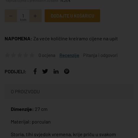
*najniža cijena u prethodnih 30 dana:
14,25 €
DODAJTE U KOŠARICU
kom
NAPOMENA:
Za veće količine kreiramo cijene na upit
0 ocjena
Recenzije
Pitanja i odgovori
PODIJELI:
O PROIZVODU
Dimenzije:
27 cm
Materijal: porculan
Storia, tihi svjedok vremena, krije priču u svakom