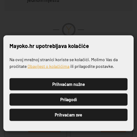
VRHUNSKA KVALITETA PROIZVODA
Mayoko.hr upotrebljava kolačiće
Na ovoj mrežnoj stranici koriste se kolačići. Molimo Vas da
Povezani proizvodi
Prijavite se na naš newsletter
pročitate
Obavijest o kolačićima
ili prilagodite postavke.
Prihvaćam nužne
-20%
-20%
PRIJAVI SE
Prilagodi
Prihvaćam sve
SERIJA CASA BLUE
SERIJA SALDA