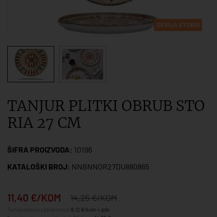
SERIJA STORIA
TANJUR PLITKI OBRUB STO
RIA 27 CM
ŠIFRA PROIZVODA:
10196
KATALOŠKI BROJ:
NNBNNOR27DU880865
11,40 €/KOM
14,25 €/KOM
*veleprodajna cijena iznosi
9,12 €/kom + pdv