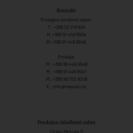
Kontakt
Prodajno izložbeni salon:
T.:
+385 22 216 634
M. +385 91 446 5504
M: +385 91 446 5548
Prodaja:
M.:
+385 99 446 5548
M:
+385 91 446 554
7
M.:
+385 99 702 8258
E.:
info@mayoko.
hr
Prodajno izložbeni salon
Ćirila i Metoda 11