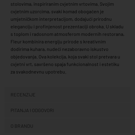
stolovima, inspiriranim cvjetnim vrtovima. Svojim
cvjetnim uzorcima, svaki komad obogaćen je
umjetničkom interpretacijom, dodajući prirodnu
eleganciju i profinjenost prezentaciji obroka. U skladu
s toplom i radosnom atmosferom modernih restorana,
Fleur kombinira energiju prirode s kreativnim
dodirima kuhara, nudeći nezaboravno iskustvo
objedovanja. Ova kolekcija, koja svaki stol pretvara u
cvjetni vrt, savršeno spaja funkcionalnost i estetiku
za svakodnevnu upotrebu.
RECENZIJE
PITANJA I ODGOVORI
O BRANDU