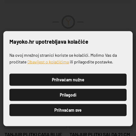
VRHUNSKA KVALITETA PROIZVODA
Mayoko.hr upotrebljava kolačiće
Povezani proizvodi
Na ovoj mrežnoj stranici koriste se kolačići. Molimo Vas da
Prijavite se na naš newsletter
pročitate
Obavijest o kolačićima
ili prilagodite postavke.
-20%
-20%
Prihvaćam nužne
PRIJAVI SE
Prilagodi
Prihvaćam sve
SERIJA CASA BLUE
SERIJA SALDA
5
TANJUR PLITKI CASA BLUE
TANJUR PLITKI SALDA 21 CM