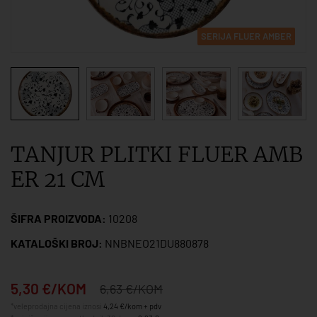
SERIJA FLUER AMBER
TANJUR PLITKI FLUER AMB
ER 21 CM
ŠIFRA PROIZVODA:
10208
KATALOŠKI BROJ:
NNBNEO21DU880878
5,30 €/KOM
6,63 €/KOM
*veleprodajna cijena iznosi
4,24 €/kom + pdv