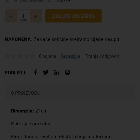
*najniža cijena u prethodnih 30 dana:
6,63 €
DODAJTE U KOŠARICU
kom
NAPOMENA:
Za veće količine kreiramo cijene na upit
0 ocjena
Recenzije
Pitanja i odgovori
PODIJELI:
O PROIZVODU
Dimenzije:
21 cm
Materijal: porculan
Fleur donosi živahnu teksturu boja modernim