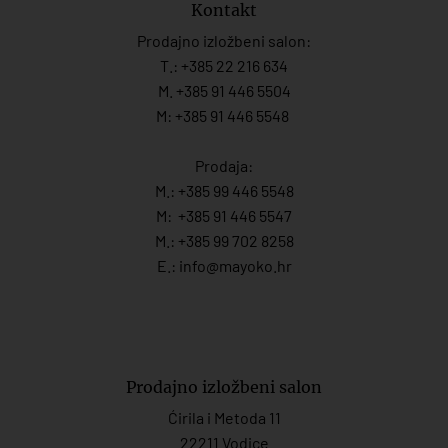
Kontakt
Prodajno izložbeni salon:
T.:
+385 22 216 634
M. +385 91 446 5504
M: +385 91 446 5548
Prodaja:
M.:
+385 99 446 5548
M:
+385 91 446 554
7
M.:
+385 99 702 8258
E.:
info@mayoko.
hr
Prodajno izložbeni salon
Ćirila i Metoda 11
22211 Vodice