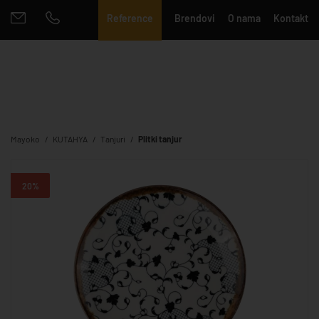
Reference
Brendovi
O nama
Kontakt
Mayoko
KUTAHYA
Tanjuri
Plitki tanjur
20%