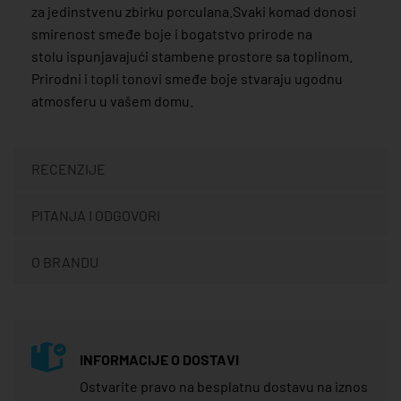
za jedinstvenu zbirku porculana.Svaki komad donosi
smirenost smeđe boje i bogatstvo prirode na
stolu ispunjavajući stambene prostore sa toplinom.
Prirodni i topli tonovi smeđe boje stvaraju ugodnu
atmosferu u vašem domu.
RECENZIJE
PITANJA I ODGOVORI
O BRANDU
INFORMACIJE O DOSTAVI
Ostvarite pravo na besplatnu dostavu na iznos