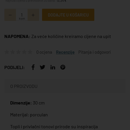
*najniža cijena u prethodnih 30 dana:
13,34 €
DODAJTE U KOŠARICU
kom
NAPOMENA:
Za veće količine kreiramo cijene na upit
0 ocjena
Recenzije
Pitanja i odgovori
PODIJELI:
O PROIZVODU
Dimenzije:
30 cm
Materijal: porculan
Topli i privlačni tonovi prirode su inspiracija