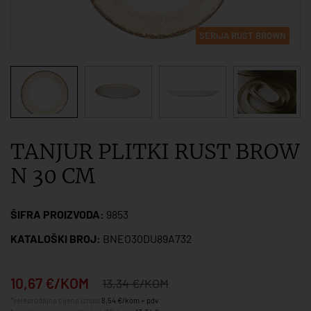
SERIJA RUST BROWN
TANJUR PLITKI RUST BROW
N 30 CM
ŠIFRA PROIZVODA:
9853
KATALOŠKI BROJ:
BNEO30DU89A732
10,67 €/KOM
13,34 €/KOM
*veleprodajna cijena iznosi
8,54 €/kom + pdv