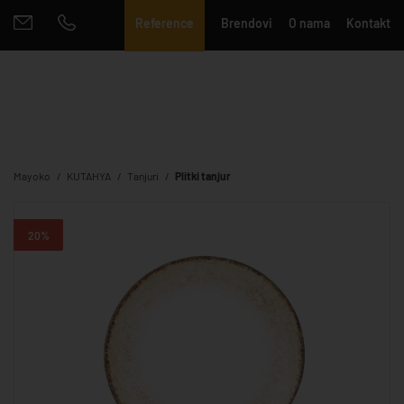
Reference
Brendovi
O nama
Kontakt
Mayoko
KUTAHYA
Tanjuri
Plitki tanjur
20%