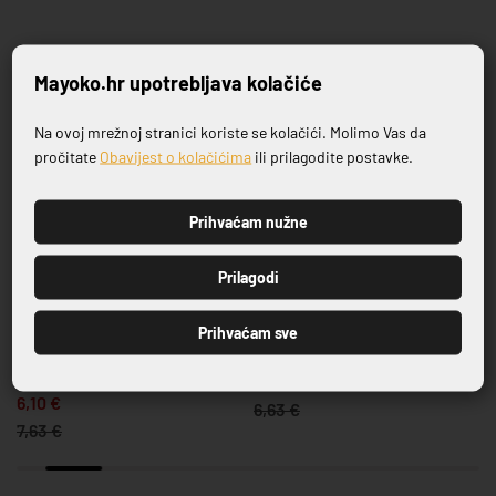
Povezani proizvodi
Mayoko.hr upotrebljava kolačiće
Na ovoj mrežnoj stranici koriste se kolačići. Molimo Vas da
-20%
-20%
Prijavite se na naš newsletter
pročitate
Obavijest o kolačićima
ili prilagodite postavke.
Prihvaćam nužne
PRIJAVI SE
Prilagodi
SERIJA CASA BLUE
SERIJA SALDA
Prihvaćam sve
5
TANJUR PLITKI CASA BLUE
TANJUR PLITKI SALDA 21 CM
OBRUB 19 CM
5,30 €
6,10 €
6,63 €
7,63 €