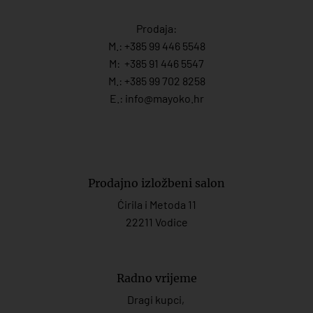
Prodaja:
M.:
+385 99 446 5548
M:
+385 91 446 554
7
M.:
+385 99 702 8258
E.:
info@mayoko.
hr
Prodajno izložbeni salon
Ćirila i Metoda 11
22211 Vodice
Radno vrijeme
Dragi kupci,