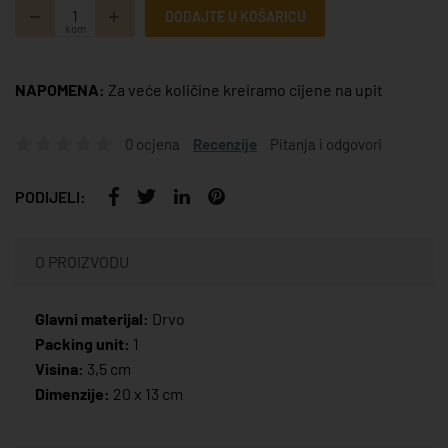
DODAJTE U KOŠARICU
kom
NAPOMENA:
Za veće količine kreiramo cijene na upit
0 ocjena
Recenzije
Pitanja i odgovori
PODIJELI:
O PROIZVODU
Glavni materijal:
Drvo
Packing unit:
1
Visina:
3,5 cm
Dimenzije:
20 x 13 cm