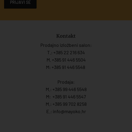
PRIJAVI SE
Kontakt
Prodajno izložbeni salon:
T.:
+385 22 216 634
M. +385 91 446 5504
M: +385 91 446 5548
Prodaja:
M.:
+385 99 446 5548
M:
+385 91 446 554
7
M.:
+385 99 702 8258
E.:
info@mayoko.
hr