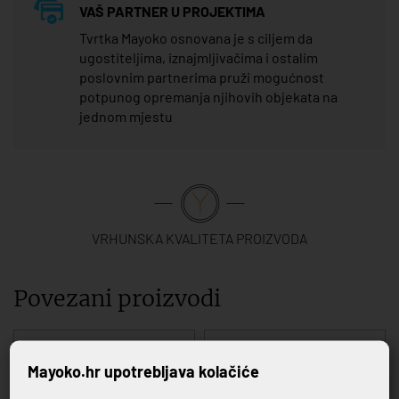
VAŠ PARTNER U PROJEKTIMA
Tvrtka Mayoko osnovana je s ciljem da
ugostiteljima, iznajmljivačima i ostalim
poslovnim partnerima pruži mogućnost
potpunog opremanja njihovih objekata na
jednom mjestu
VRHUNSKA KVALITETA PROIZVODA
Povezani proizvodi
Mayoko.hr upotrebljava kolačiće