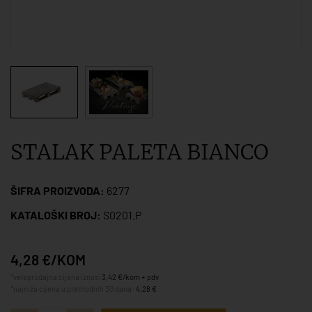
STALAK PALETA BIANCO
ŠIFRA PROIZVODA:
6277
KATALOŠKI BROJ:
S0201.P
4,28 €/KOM
*veleprodajna cijena iznosi
3,42 €/kom + pdv
*najniža cijena u prethodnih 30 dana:
4,28 €