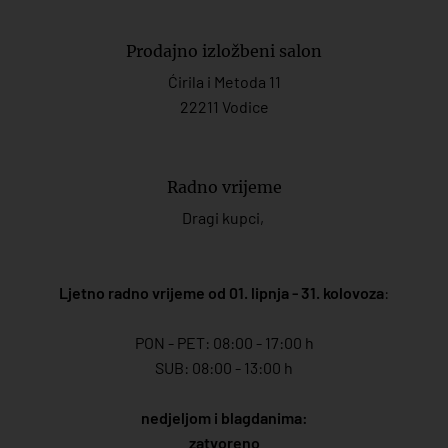
Prodajno izložbeni salon
Ćirila i Metoda 11
22211 Vodice
Radno vrijeme
Dragi kupci,
Ljetno radno vrijeme od 01. lipnja - 31. kolovoza
:
PON - PET: 08:00 - 17:00 h
SUB: 08:00 - 13:00 h
nedjeljom i blagdanima:
zatvoreno