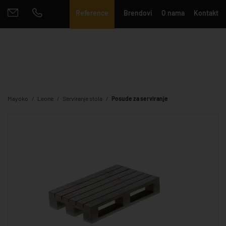
Reference
Brendovi
O nama
Kontakt
Mayoko
Leone
Serviranje stola
Posude za serviranje