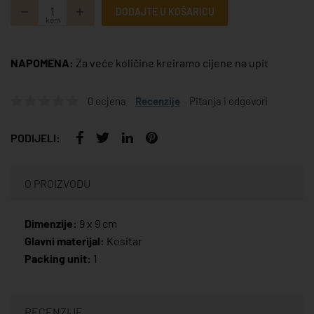
DODAJTE U KOŠARICU
kom
NAPOMENA:
Za veće količine kreiramo cijene na upit
0 ocjena
Recenzije
Pitanja i odgovori
PODIJELI:
O PROIZVODU
Dimenzije:
9 x 9 cm
Glavni materijal:
Kositar
Packing unit:
1
RECENZIJE