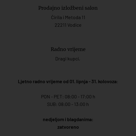
Prodajno izložbeni salon
Ćirila i Metoda 11
22211 Vodice
Radno vrijeme
Dragi kupci,
Ljetno radno vrijeme od 01. lipnja - 31. kolovoza
:
PON - PET: 08:00 - 17:00 h
SUB: 08:00 - 13:00 h
nedjeljom i blagdanima:
zatvoreno