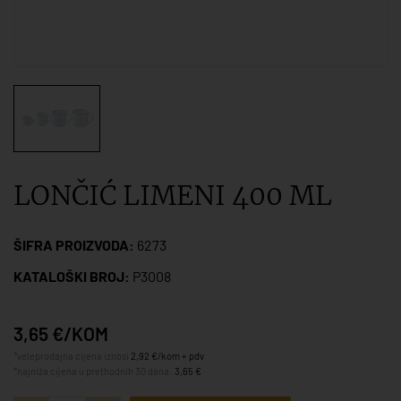
LONČIĆ LIMENI 400 ML
ŠIFRA PROIZVODA:
6273
KATALOŠKI BROJ:
P3008
3,65 €/KOM
*veleprodajna cijena iznosi
2,92 €/kom + pdv
*najniža cijena u prethodnih 30 dana:
3,65 €