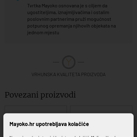
Tvrtka Mayoko osnovana je s ciljem da
ugostiteljima, iznajmljivačima i ostalim
poslovnim partnerima pruži mogućnost
potpunog opremanja njihovih objekata na
jednom mjestu
VRHUNSKA KVALITETA PROIZVODA
Povezani proizvodi
Mayoko.hr upotrebljava kolačiće