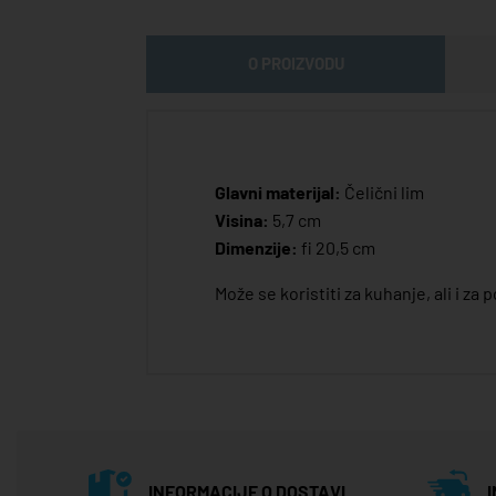
O PROIZVODU
Glavni materijal:
Čelični lim
Visina:
5,7 cm
Dimenzije:
fi 20,5 cm
Može se koristiti za kuhanje, ali i za
INFORMACIJE O DOSTAVI