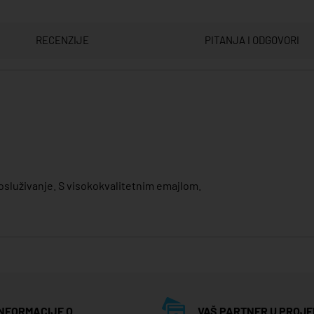
RECENZIJE
PITANJA I ODGOVORI
 posluživanje. S visokokvalitetnim emajlom.
INFORMACIJE O
VAŠ PARTNER U PROJE