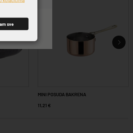
ćam sve
MINI POSUDA BAKRENA
11,21 €