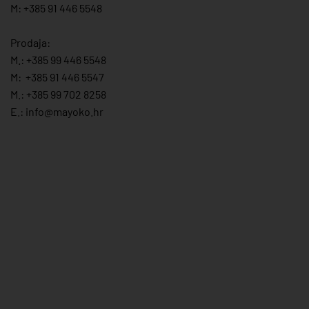
M: +385 91 446 5548
Prodaja:
M.:
+385 99 446 5548
M:
+385 91 446 554
7
M.:
+385 99 702 8258
E.:
info@mayoko.
hr