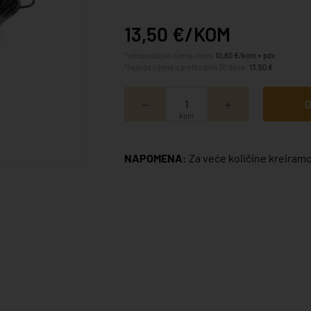
13,50 €/KOM
*veleprodajna cijena iznosi
10,80 €/kom + pdv
*najniža cijena u prethodnih 30 dana:
13,50 €
D
kom
NAPOMENA:
Za veće količine kreiramo