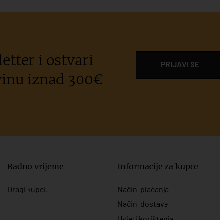
etter i ostvari
PRIJAVI SE
inu iznad 300€
Radno vrijeme
Informacije za kupce
Dragi kupci,
Načini plaćanja
Načini dostave
Uvjeti korištenja