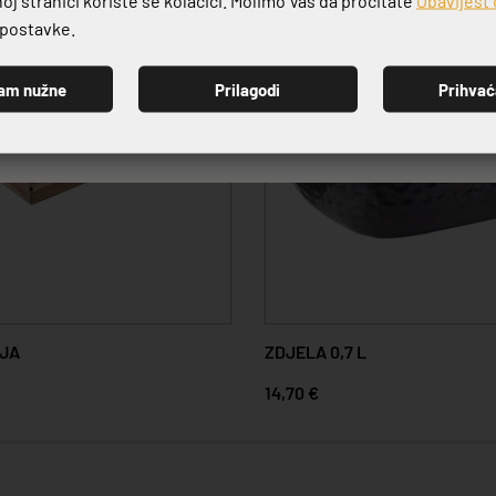
e postavke.
am nužne
Prilagodi
Prihva
PRIJAVI SE
IJA
ZDJELA 0,7 L
14,70 €