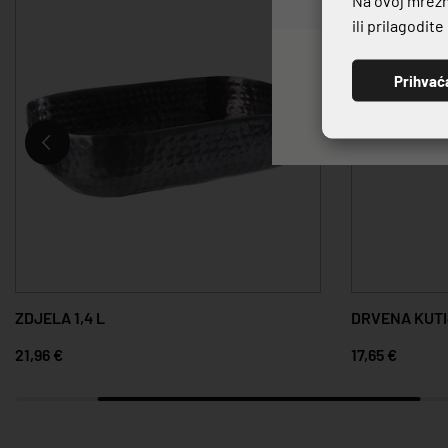
ili prilagodit
Prihvać
ZDJELA 1,4 L
DRVENA KUT
21,96 €
17,65 €