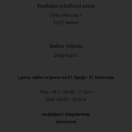
Prodajno izložbeni salon
Ćirila i Metoda 11
22211 Vodice
Radno vrijeme
Dragi kupci,
Ljetno radno vrijeme od 01. lipnja - 31. kolovoza
:
PON - PET: 08:00 - 17:00 h
SUB: 08:00 - 13:00 h
nedjeljom i blagdanima:
zatvoreno