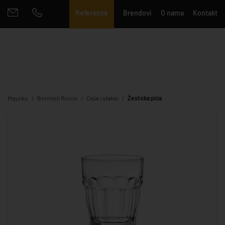
Reference
Brendovi
O nama
Kontakt
Mayoko
Bormioli Rocco
Čaše i staklo
Žestoka pića