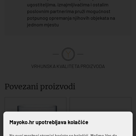
ugostiteljima, iznajmljivačima i ostalim
poslovnim partnerima pruži mogućnost
potpunog opremanja njihovih objekata na
jednom mjestu
VRHUNSKA KVALITETA PROIZVODA
Povezani proizvodi
Mayoko.hr upotrebljava kolačiće
Na ovoj mrežnoj stranici koriste se kolačići. Molimo Vas da