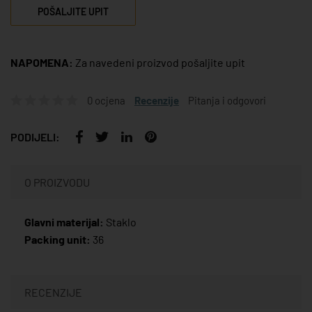
POŠALJITE UPIT
NAPOMENA:
Za navedeni proizvod pošaljite upit
0 ocjena
Recenzije
Pitanja i odgovori
PODIJELI:
O PROIZVODU
Glavni materijal:
Staklo
Packing unit:
36
RECENZIJE