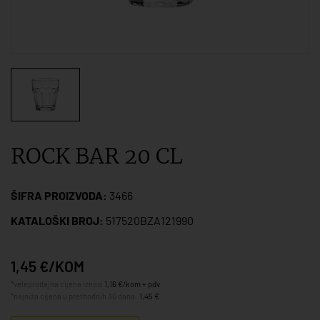
ROCK BAR 20 CL
ŠIFRA PROIZVODA:
3466
KATALOŠKI BROJ:
517520BZA121990
1,45 €/KOM
*veleprodajna cijena iznosi
1,16 €/kom + pdv
*najniža cijena u prethodnih 30 dana:
1,45 €