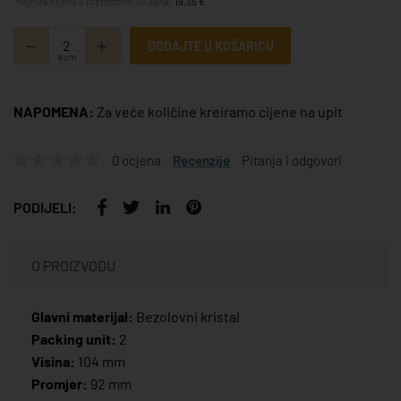
*najniža cijena u prethodnih 30 dana:
19,35 €
DODAJTE U KOŠARICU
kom
NAPOMENA:
Za veće količine kreiramo cijene na upit
0 ocjena
Recenzije
Pitanja i odgovori
PODIJELI:
O PROIZVODU
Glavni materijal:
Bezolovni kristal
Packing unit:
2
Visina:
104 mm
Promjer:
92 mm