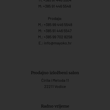
M: +385 91 446 5548
Prodaja:
M.:
+385 99 446 5548
M:
+385 91 446 554
7
M.:
+385 99 702 8258
E.:
info@mayoko.
hr
Prodajno izložbeni salon
Ćirila i Metoda 11
22211 Vodice
Radno vrijeme