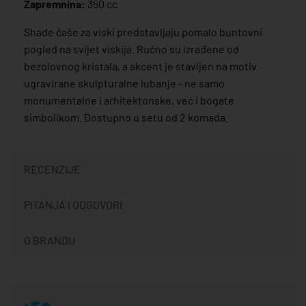
Zapremnina:
350 cc
Shade čaše za viski predstavljaju pomalo buntovni
pogled na svijet viskija. Ručno su izrađene od
bezolovnog kristala, a akcent je stavljen na motiv
ugravirane skulpturalne lubanje - ne samo
monumentalne i arhitektonske, već i bogate
simbolikom. Dostupno u setu od 2 komada.
RECENZIJE
PITANJA I ODGOVORI
O BRANDU