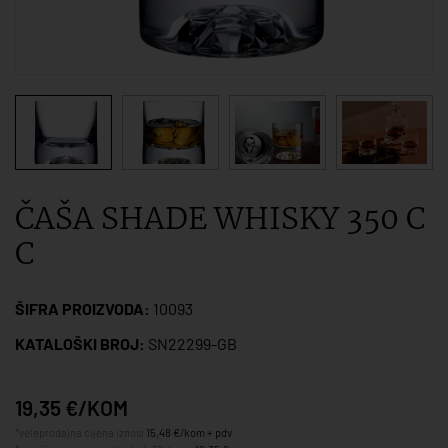
ČAŠA SHADE WHISKY 350 C
C
ŠIFRA PROIZVODA:
10093
KATALOŠKI BROJ:
SN22299-GB
19,35 €/KOM
*veleprodajna cijena iznosi
15,48 €/kom + pdv