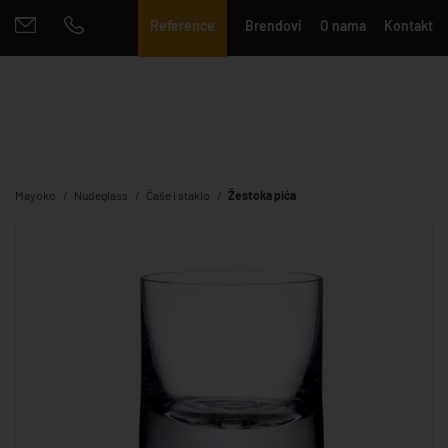
Reference
Brendovi
O nama
Kontakt
Mayoko
Nudeglass
Čaše i staklo
Žestoka pića