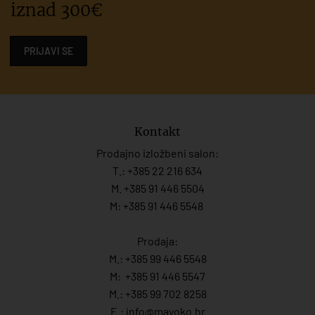
iznad 300€
PRIJAVI SE
Kontakt
Prodajno izložbeni salon:
T.:
+385 22 216 634
M. +385 91 446 5504
M: +385 91 446 5548
Prodaja:
M.:
+385 99 446 5548
M:
+385 91 446 554
7
M.:
+385 99 702 8258
E.:
info@mayoko.
hr