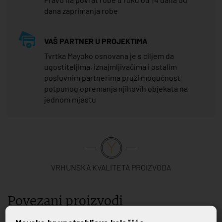
dana zaprimanja robe
VAŠ PARTNER U PROJEKTIMA
Tvrtka Mayoko osnovana je s ciljem da
ugostiteljima, iznajmljivačima i ostalim
poslovnim partnerima pruži mogućnost
potpunog opremanja njihovih objekata na
jednom mjestu
VRHUNSKA KVALITETA PROIZVODA
Povezani proizvodi