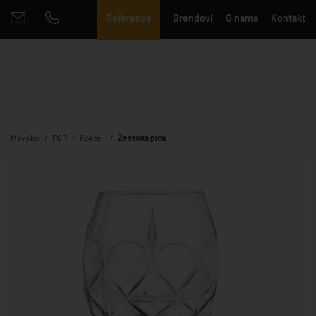
Reference
Brendovi
O nama
Kontakt
Mayoko
RCR
Kokteli
Žestoka pića