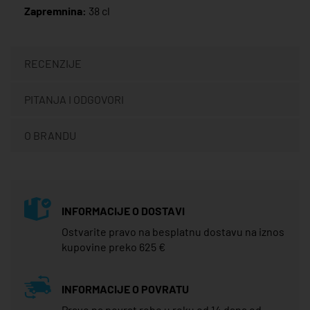
Zapremnina:
38 cl
RECENZIJE
PITANJA I ODGOVORI
O BRANDU
INFORMACIJE O DOSTAVI
Ostvarite pravo na besplatnu dostavu na iznos
kupovine preko 625 €
INFORMACIJE O POVRATU
Pravo na povrat robe u roku od 14 dana od