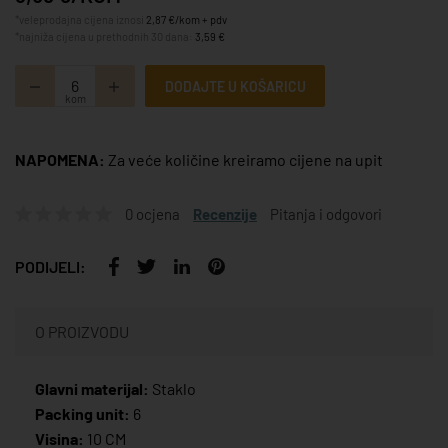
*veleprodajna cijena iznosi
2,87 €/kom + pdv
*najniža cijena u prethodnih 30 dana:
3,59 €
DODAJTE U KOŠARICU
kom
NAPOMENA:
Za veće količine kreiramo cijene na upit
0 ocjena
Recenzije
Pitanja i odgovori
PODIJELI:
O PROIZVODU
Glavni materijal:
Staklo
Packing unit:
6
Visina:
10 CM